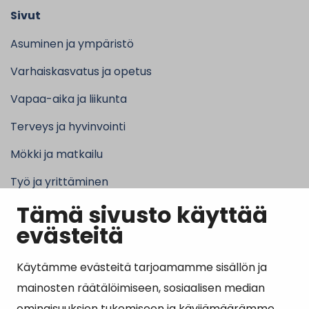
Sivut
Asuminen ja ympäristö
Varhaiskasvatus ja opetus
Vapaa-aika ja liikunta
Terveys ja hyvinvointi
Mökki ja matkailu
Työ ja yrittäminen
Tämä sivusto käyttää
Kunta ja hallinto
evästeitä
Käytämme evästeitä tarjoamamme sisällön ja
Suosituimmat sivut
mainosten räätälöimiseen, sosiaalisen median
ominaisuuksien tukemiseen ja kävijämäärämme