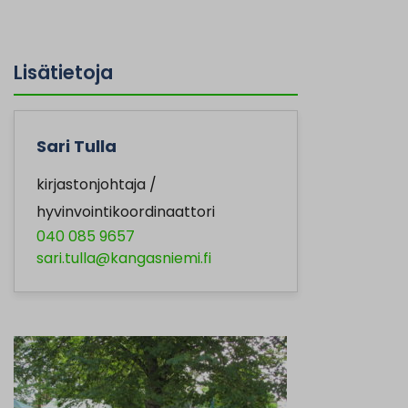
Lisätietoja
Sari Tulla
kirjastonjohtaja /
hyvinvointikoordinaattori
040 085 9657
sari.tulla@kangasniemi.fi