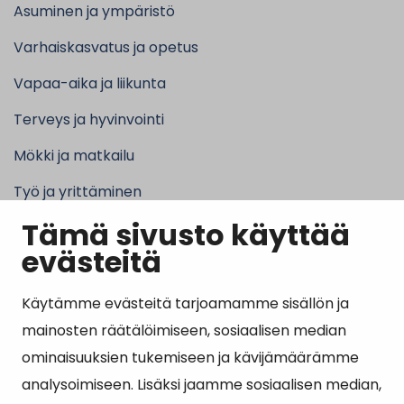
Asuminen ja ympäristö
Varhaiskasvatus ja opetus
Vapaa-aika ja liikunta
Terveys ja hyvinvointi
Mökki ja matkailu
Työ ja yrittäminen
Tämä sivusto käyttää
Kunta ja hallinto
evästeitä
Käytämme evästeitä tarjoamamme sisällön ja
Suosituimmat sivut
mainosten räätälöimiseen, sosiaalisen median
ominaisuuksien tukemiseen ja kävijämäärämme
Esityslistat, pöytäkirjat, viranhaltijapäätökset ja
analysoimiseen. Lisäksi jaamme sosiaalisen median,
kuulutukset