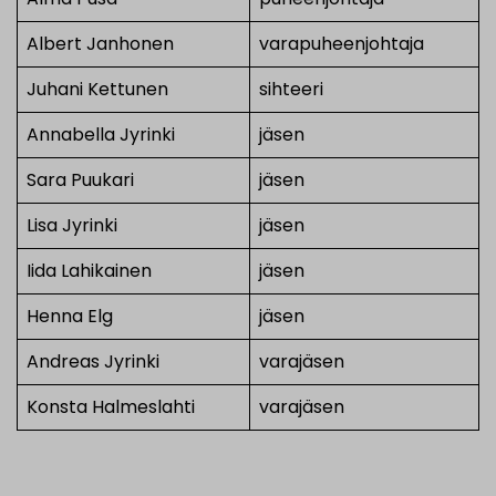
Albert Janhonen
varapuheenjohtaja
Juhani Kettunen
sihteeri
Annabella Jyrinki
jäsen
Sara Puukari
jäsen
Lisa Jyrinki
jäsen
Iida Lahikainen
jäsen
Henna Elg
jäsen
Andreas Jyrinki
varajäsen
Konsta Halmeslahti
varajäsen