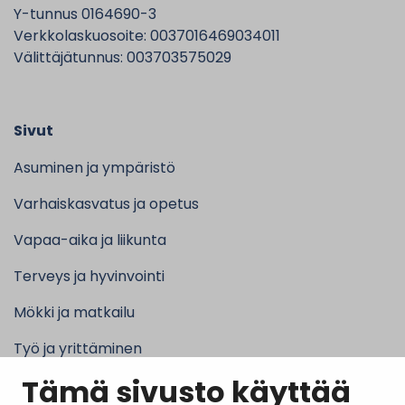
Y-tunnus 0164690-3
Verkkolaskuosoite: 0037016469034011
Välittäjätunnus: 003703575029
Sivut
Asuminen ja ympäristö
Varhaiskasvatus ja opetus
Vapaa-aika ja liikunta
Terveys ja hyvinvointi
Mökki ja matkailu
Työ ja yrittäminen
Tämä sivusto käyttää
Kunta ja hallinto