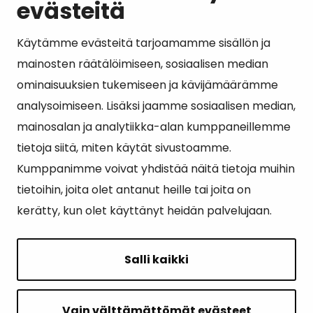
evästeitä
Käytämme evästeitä tarjoamamme sisällön ja
Suosituimmat sivut
mainosten räätälöimiseen, sosiaalisen median
ominaisuuksien tukemiseen ja kävijämäärämme
Esityslistat, pöytäkirjat, viranhaltijapäätökset ja
analysoimiseen. Lisäksi jaamme sosiaalisen median,
kuulutukset
mainosalan ja analytiikka-alan kumppaneillemme
Tietoa ja ohjeistusta koronavirukseen liittyen
tietoja siitä, miten käytät sivustoamme.
Asiointipiste
Kumppanimme voivat yhdistää näitä tietoja muihin
tietoihin, joita olet antanut heille tai joita on
Sähköinen asiointi
kerätty, kun olet käyttänyt heidän palvelujaan.
Yhteydenotto
Karttapalvelu
Salli kaikki
Tilavaraus
Kuntosali
Vain välttämättömät evästeet