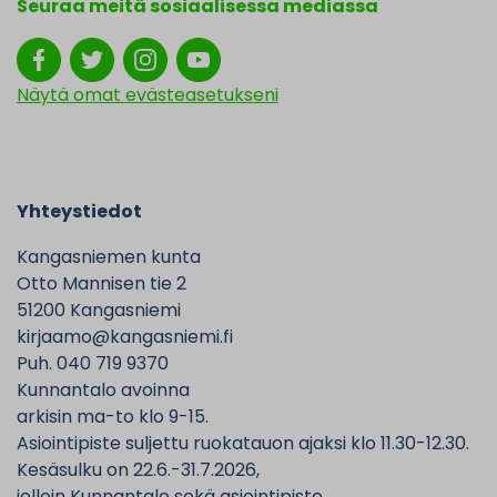
Seuraa meitä sosiaalisessa mediassa
Näytä omat evästeasetukseni
Yhteystiedot
Kangasniemen kunta
Otto Mannisen tie 2
51200 Kangasniemi
kirjaamo@kangasniemi.fi
Puh. 040 719 9370
Kunnantalo avoinna
arkisin ma-to klo 9-15.
Asiointipiste suljettu ruokatauon ajaksi klo 11.30-12.30.
Kesäsulku on 22.6.-31.7.2026,
jolloin Kunnantalo sekä asiointipiste