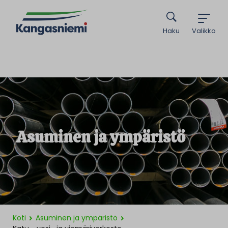
Haku
Valikko
Asuminen ja ympäristö
Koti
Asuminen ja ympäristö