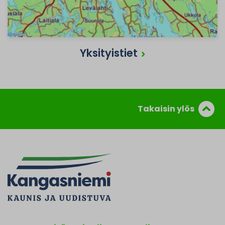
Yksityistiet
Takaisin ylös