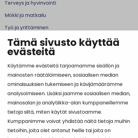
Terveys ja hyvinvointi
Mökki ja matkailu
Työ ja yrittäminen
Tämä sivusto käyttää
Kunta ja hallinto
evästeitä
Käytämme evästeitä tarjoamamme sisällön ja
Suosituimmat sivut
mainosten räätälöimiseen, sosiaalisen median
ominaisuuksien tukemiseen ja kävijämäärämme
Esityslistat, pöytäkirjat, viranhaltijapäätökset ja
analysoimiseen. Lisäksi jaamme sosiaalisen median,
kuulutukset
mainosalan ja analytiikka-alan kumppaneillemme
Tietoa ja ohjeistusta koronavirukseen liittyen
tietoja siitä, miten käytät sivustoamme.
Asiointipiste
Kumppanimme voivat yhdistää näitä tietoja muihin
tietoihin, joita olet antanut heille tai joita on
Sähköinen asiointi