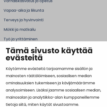
Varhaiskasvatus ja opetus
Vapaa-aika ja liikunta
Terveys ja hyvinvointi
Mökki ja matkailu
Työ ja yrittäminen
Tämä sivusto käyttää
Kunta ja hallinto
evästeitä
Käytämme evästeitä tarjoamamme sisällön ja
Suosituimmat sivut
mainosten räätälöimiseen, sosiaalisen median
ominaisuuksien tukemiseen ja kävijämäärämme
Esityslistat, pöytäkirjat, viranhaltijapäätökset ja
analysoimiseen. Lisäksi jaamme sosiaalisen median,
kuulutukset
mainosalan ja analytiikka-alan kumppaneillemme
Tietoa ja ohjeistusta koronavirukseen liittyen
tietoja siitä, miten käytät sivustoamme.