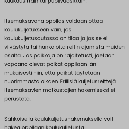
kuukausittain tai puolivuosittain.
Itsemaksavana oppilas voidaan ottaa
koulukuljetukseen vain, jos
koulukuljetusautossa on tilaa ja jos se ei
viivästytä tai hankaloita reitin ajamista muiden
osalta. Jos paikkoja on rajoitetusti, jaetaan
vapaana olevat paikat oppilaan iän
mukaisesti niin, että paikat täytetään
nuorimmasta alkaen. Erillisiä kuljetusreittejä
itsemaksavien matkustajien hakemiseksi ei
perusteta.
Sähköisellä koulukuljetushakemuksella voit
hakea oppilaan koulukuljetusta