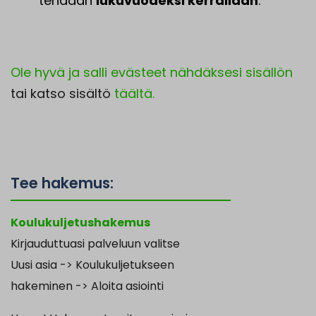
tehdään
lukuvuodeksi kerrallaan
.
Ole hyvä ja salli evästeet nähdäksesi sisällön
tai katso sisältö
täältä.
Tee hakemus:
Koulukuljetushakemus
Kirjauduttuasi palveluun valitse
Uusi asia -> Koulukuljetukseen
hakeminen -> Aloita asiointi