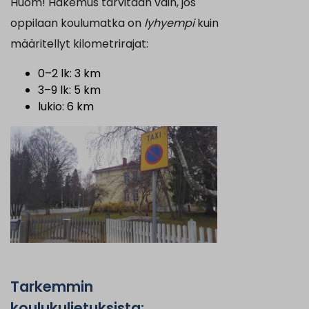
Huom! Hakemus tarvitaan vain, jos
oppilaan koulumatka on
lyhyempi
kuin
määritellyt kilometrirajat:
0–2 lk: 3 km
3–9 lk: 5 km
lukio: 6 km
Tarkemmin
koulukuljetuksista: