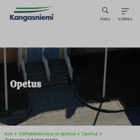
Haku
Valikko
Opetus
Koti
Varhaiskasvatus ja opetus
Opetus