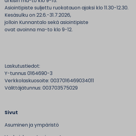
arkisin ma-to klo 9-15.
Asiointipiste suljettu ruokatauon ajaksi klo 11.30-12.30.
Kesäsulku on 22.6.-31.7.2026,
jolloin Kunnantalo sekä asiointipiste
ovat avoinna ma-to klo 9-12.
Laskutustiedot:
Y-tunnus 0164690-3
Verkkolaskuosoite: 0037016469034011
Välittäjätunnus: 003703575029
Sivut
Asuminen ja ympäristö