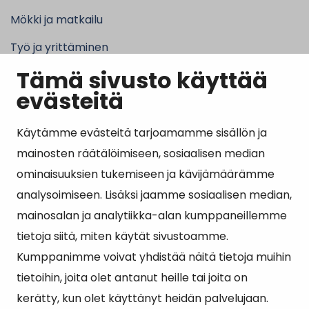
Mökki ja matkailu
Työ ja yrittäminen
Tämä sivusto käyttää
Kunta ja hallinto
evästeitä
Käytämme evästeitä tarjoamamme sisällön ja
Suosituimmat sivut
mainosten räätälöimiseen, sosiaalisen median
ominaisuuksien tukemiseen ja kävijämäärämme
Esityslistat, pöytäkirjat, viranhaltijapäätökset ja
analysoimiseen. Lisäksi jaamme sosiaalisen median,
kuulutukset
mainosalan ja analytiikka-alan kumppaneillemme
Tietoa ja ohjeistusta koronavirukseen liittyen
tietoja siitä, miten käytät sivustoamme.
Asiointipiste
Kumppanimme voivat yhdistää näitä tietoja muihin
tietoihin, joita olet antanut heille tai joita on
Sähköinen asiointi
kerätty, kun olet käyttänyt heidän palvelujaan.
Yhteydenotto