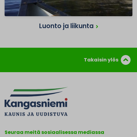
Luonto ja liikunta
Takaisin ylös
Seuraa meitä sosiaalisessa mediassa