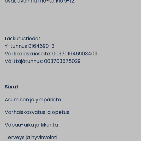
ovat avoinna ma-to klo 9-12.
Laskutustiedot:
Y-tunnus 0164690-3
Verkkolaskuosoite: 0037016469034011
Välittäjätunnus: 003703575029
Sivut
Asuminen ja ympäristö
Varhaiskasvatus ja opetus
Vapaa-aika ja liikunta
Terveys ja hyvinvointi