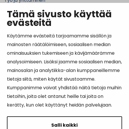
Työ ja yrittäminen
Tämä sivusto käyttää
Kunta ja hallinto
evästeitä
Käytämme evästeitä tarjoamamme sisällön ja
Suosituimmat sivut
mainosten räätälöimiseen, sosiaalisen median
ominaisuuksien tukemiseen ja kävijämäärämme
Esityslistat, pöytäkirjat, viranhaltijapäätökset ja
analysoimiseen. Lisäksi jaamme sosiaalisen median,
kuulutukset
mainosalan ja analytiikka-alan kumppaneillemme
Tietoa ja ohjeistusta koronavirukseen liittyen
tietoja siitä, miten käytät sivustoamme.
Asiointipiste
Kumppanimme voivat yhdistää näitä tietoja muihin
tietoihin, joita olet antanut heille tai joita on
Sähköinen asiointi
kerätty, kun olet käyttänyt heidän palvelujaan.
Yhteydenotto
Karttapalvelu
Salli kaikki