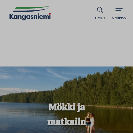
Haku
Valikko
Mökki ja
matkailu