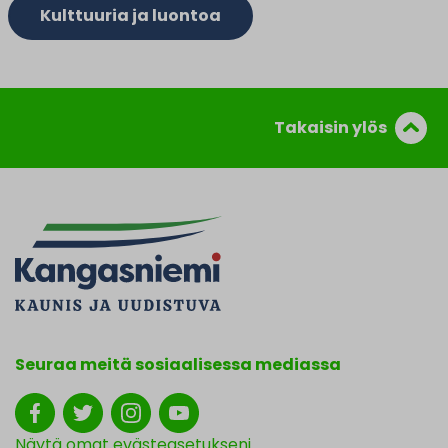
Kulttuuria ja luontoa
Takaisin ylös
Seuraa meitä sosiaalisessa mediassa
Näytä omat evästeasetukseni