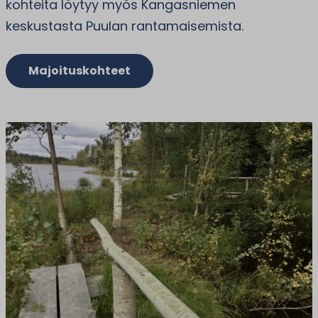
kohteita löytyy myös Kangasniemen
keskustasta Puulan rantamaisemista.
Majoituskohteet