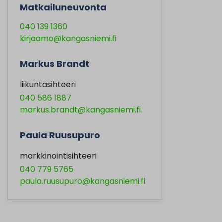
Matkailuneuvonta
040 139 1360
kirjaamo@kangasniemi.fi
Markus Brandt
liikuntasihteeri
040 586 1887
markus.brandt@kangasniemi.fi
Paula Ruusupuro
markkinointisihteeri
040 779 5765
paula.ruusupuro@kangasniemi.fi