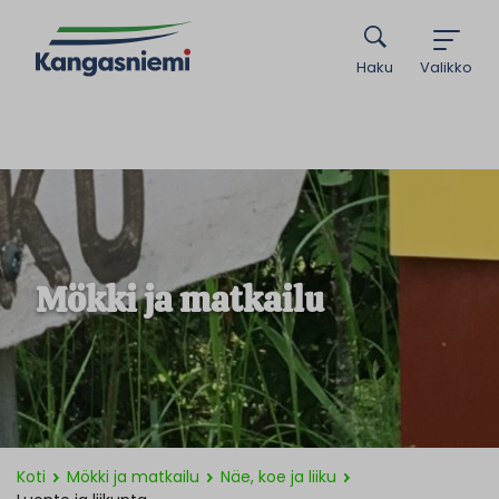
Haku
Valikko
Mökki ja matkailu
Koti
Mökki ja matkailu
Näe, koe ja liiku