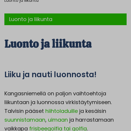
Luonto ja liikunta
Luonto ja liikunta
Luonto ja liikunta
Liiku ja nauti luonnosta!
Kangasniemellä on paljon vaihtoehtoja
liikuntaan ja luonnossa virkistäytymiseen.
Talvisin pääset
hiihtoladuille
ja kesäisin
suunnistamaan
,
uimaan
ja harrastamaan
vaikkapa
frisbeegolfia tai golfia
.