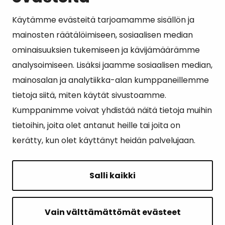
Käytämme evästeitä tarjoamamme sisällön ja
Suosituimmat sivut
mainosten räätälöimiseen, sosiaalisen median
ominaisuuksien tukemiseen ja kävijämäärämme
Esityslistat, pöytäkirjat, viranhaltijapäätökset ja
analysoimiseen. Lisäksi jaamme sosiaalisen median,
kuulutukset
mainosalan ja analytiikka-alan kumppaneillemme
Tietoa ja ohjeistusta koronavirukseen liittyen
tietoja siitä, miten käytät sivustoamme.
Asiointipiste
Kumppanimme voivat yhdistää näitä tietoja muihin
tietoihin, joita olet antanut heille tai joita on
Sähköinen asiointi
kerätty, kun olet käyttänyt heidän palvelujaan.
Yhteydenotto
Karttapalvelu
Salli kaikki
Tilavaraus
Kuntosali
Vain välttämättömät evästeet