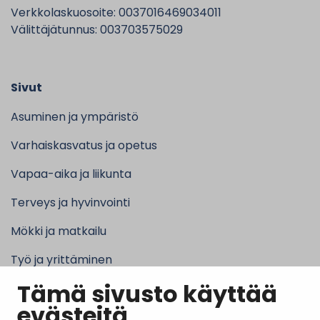
Verkkolaskuosoite: 0037016469034011
Välittäjätunnus: 003703575029
Sivut
Asuminen ja ympäristö
Varhaiskasvatus ja opetus
Vapaa-aika ja liikunta
Terveys ja hyvinvointi
Mökki ja matkailu
Työ ja yrittäminen
Tämä sivusto käyttää
Kunta ja hallinto
evästeitä