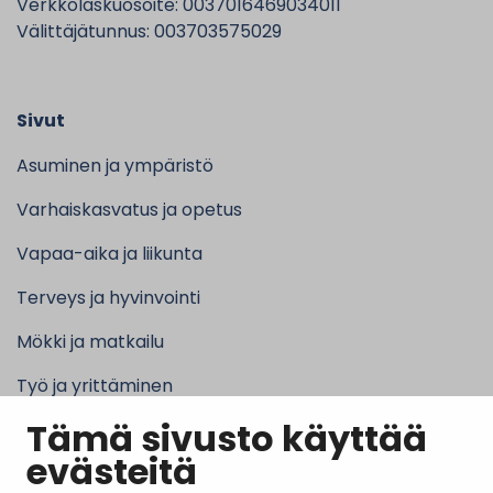
Verkkolaskuosoite: 0037016469034011
Välittäjätunnus: 003703575029
Sivut
Asuminen ja ympäristö
Varhaiskasvatus ja opetus
Vapaa-aika ja liikunta
Terveys ja hyvinvointi
Mökki ja matkailu
Työ ja yrittäminen
Tämä sivusto käyttää
Kunta ja hallinto
evästeitä