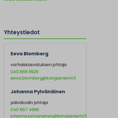
Yhteystiedot
Eeva Blomberg
varhaiskasvatuksen johtaja
040 866 9925
eeva.blomberg@kangasniemi.fi
Johanna Pylvänäinen
päiväkodin johtaja
040 667 4996
johanna.pylvanainen@kangasniemi.fi