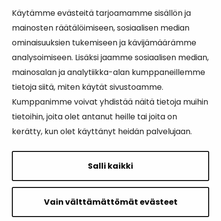
Käytämme evästeitä tarjoamamme sisällön ja
Suosituimmat sivut
mainosten räätälöimiseen, sosiaalisen median
ominaisuuksien tukemiseen ja kävijämäärämme
Esityslistat, pöytäkirjat, viranhaltijapäätökset ja
analysoimiseen. Lisäksi jaamme sosiaalisen median,
kuulutukset
mainosalan ja analytiikka-alan kumppaneillemme
Tietoa ja ohjeistusta koronavirukseen liittyen
tietoja siitä, miten käytät sivustoamme.
Asiointipiste
Kumppanimme voivat yhdistää näitä tietoja muihin
tietoihin, joita olet antanut heille tai joita on
Sähköinen asiointi
kerätty, kun olet käyttänyt heidän palvelujaan.
Yhteydenotto
Karttapalvelu
Salli kaikki
Tilavaraus
Kuntosali
Vain välttämättömät evästeet
Ruokalistat