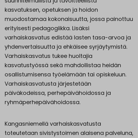
suunnitelmallista ja tavoitteellista
kasvatuksen, opetuksen ja hoidon
muodostamaa kokonaisuutta, jossa painottuu
erityisesti pedagogiikka. Lisäksi
varhaiskasvatus edistää lasten tasa-arvoa ja
yhdenvertaisuutta ja ehkäisee syrjäytymistä.
Varhaiskasvatus tukee huoltajia
kasvatustyössä sekä mahdollistaa heidän
osallistumisensa työelämään tai opiskeluun.
Varhaiskasvatusta järjestetään
päiväkodeissa, perhepäivähoidossa ja
ryhmäperhepäivähoidossa.
Kangasniemellä varhaiskasvatusta
toteutetaan sivistystoimen alaisena palveluna,