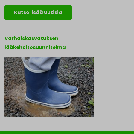
Katso lisää uutisia
Varhaiskasvatuksen
lääkehoitosuunnitelma