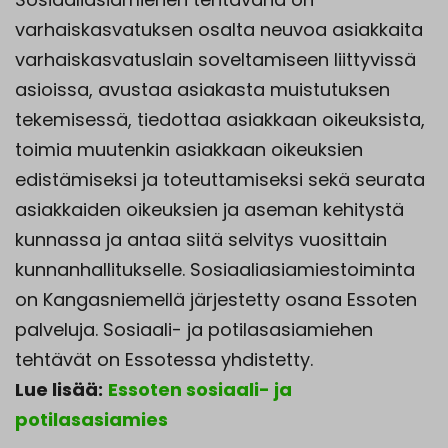
varhaiskasvatuksen osalta neuvoa asiakkaita
varhaiskasvatuslain soveltamiseen liittyvissä
asioissa, avustaa asiakasta muistutuksen
tekemisessä, tiedottaa asiakkaan oikeuksista,
toimia muutenkin asiakkaan oikeuksien
edistämiseksi ja toteuttamiseksi sekä seurata
asiakkaiden oikeuksien ja aseman kehitystä
kunnassa ja antaa siitä selvitys vuosittain
kunnanhallitukselle. Sosiaaliasiamiestoiminta
on Kangasniemellä järjestetty osana Essoten
palveluja. Sosiaali- ja potilasasiamiehen
tehtävät on Essotessa yhdistetty.
Lue lisää:
Essoten sosiaali- ja
potilasasiamies