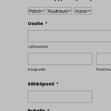
Päivä
Kuukausi
Vuosi
Osoite
*
Lähiosoite
Kaupunki
Postin
Sähköposti
*
Puhelin
*