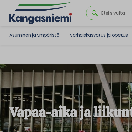
Asuminen ja ympäristö
Varhaiskasvatus ja opetus
Vapaa-aika ja liikun