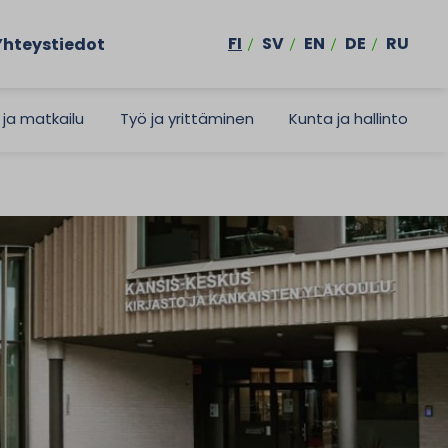
FI
SV
EN
DE
RU
Yhteystiedot
 ja matkailu
Työ ja yrittäminen
Kunta ja hallinto