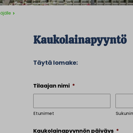
äjälle
Kaukolainapyyntö
Täytä lomake:
Tilaajan nimi
*
Etunimet
Sukuni
Kaukolainapyynnön päiväys
*