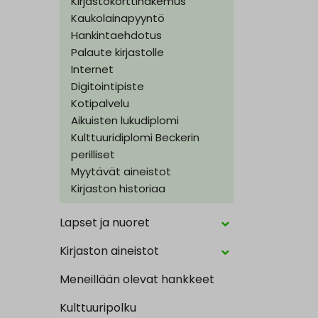
Kirjastokorttihakemus
Kaukolainapyyntö
Hankintaehdotus
Palaute kirjastolle
Internet
Digitointipiste
Kotipalvelu
Aikuisten lukudiplomi
Kulttuuridiplomi Beckerin
perilliset
Myytävät aineistot
Kirjaston historiaa
Lapset ja nuoret
Kirjaston aineistot
Meneillään olevat hankkeet
Kulttuuripolku