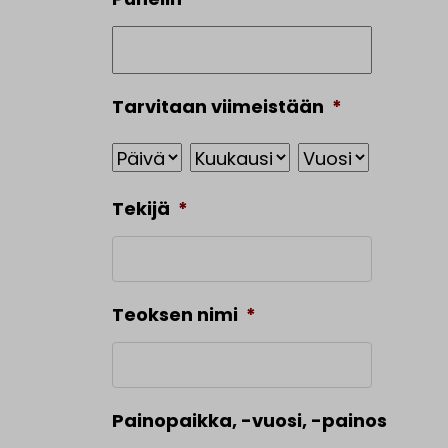
Tarvitaan viimeistään
*
Päivä
Kuukausi
Vuosi
Tekijä
*
Teoksen nimi
*
Painopaikka, -vuosi, -painos