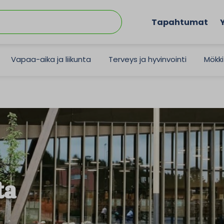
Tapahtumat
Vapaa-aika ja liikunta
Terveys ja hyvinvointi
Mökki
ta