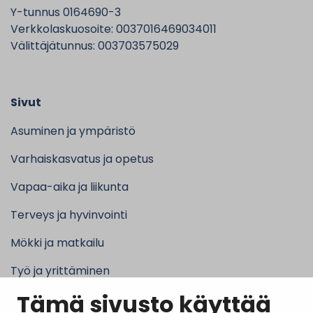
Y-tunnus 0164690-3
Verkkolaskuosoite: 0037016469034011
Välittäjätunnus: 003703575029
Sivut
Asuminen ja ympäristö
Varhaiskasvatus ja opetus
Vapaa-aika ja liikunta
Terveys ja hyvinvointi
Mökki ja matkailu
Työ ja yrittäminen
Tämä sivusto käyttää
Kunta ja hallinto