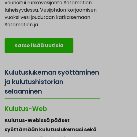
vaurioitui runkovesijohto Satamatien
läheisyydessä. Vesijohdon korjaamisen
vuoksi vesi joudutaan katkaisemaan
Satamatien ja
Katso lisää uutisia
Kulutuslukeman syöttäminen
ja kulutushistorian
selaaminen
Kulutus-Web
Kulutus-Webissä pääset
syöttämään kulutuslukemasi sekä