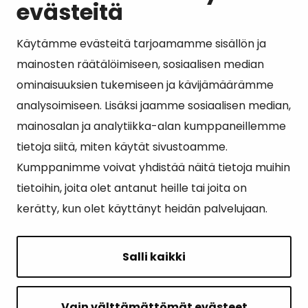
evästeitä
Käytämme evästeitä tarjoamamme sisällön ja
Suosituimmat sivut
mainosten räätälöimiseen, sosiaalisen median
ominaisuuksien tukemiseen ja kävijämäärämme
Esityslistat, pöytäkirjat, viranhaltijapäätökset ja
analysoimiseen. Lisäksi jaamme sosiaalisen median,
kuulutukset
mainosalan ja analytiikka-alan kumppaneillemme
Tietoa ja ohjeistusta koronavirukseen liittyen
tietoja siitä, miten käytät sivustoamme.
Asiointipiste
Kumppanimme voivat yhdistää näitä tietoja muihin
tietoihin, joita olet antanut heille tai joita on
Sähköinen asiointi
kerätty, kun olet käyttänyt heidän palvelujaan.
Yhteydenotto
Karttapalvelu
Salli kaikki
Tilavaraus
Kuntosali
Vain välttämättömät evästeet