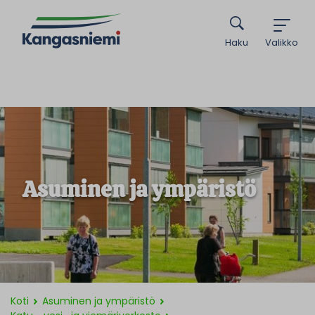
Haku
Valikko
Asuminen ja ympäristö
Koti
Asuminen ja ympäristö