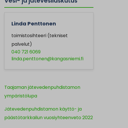
Vesi- ja jätevesilaskutus
Linda Penttonen
toimistosihteeri (tekniset
palvelut)
040 721 6069
linda.penttonen@kangasniemi.fi
Taajaman jätevedenpuhdistamon
ympäristölupa
Jätevedenpuhdistamon käyttö- ja
päästötarkkailun vuosiyhteenveto 2022