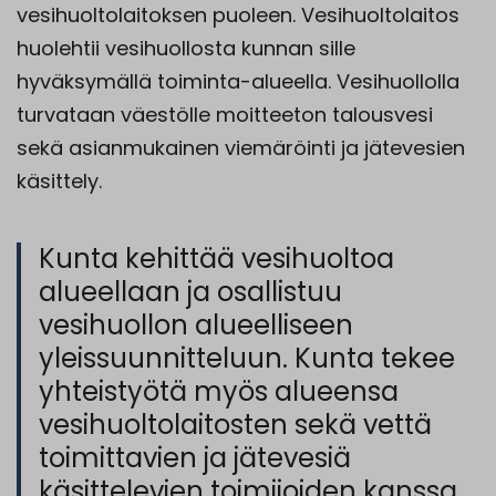
vesihuoltolaitoksen puoleen. Vesihuoltolaitos
huolehtii vesihuollosta kunnan sille
hyväksymällä toiminta-alueella. Vesihuollolla
turvataan väestölle moitteeton talousvesi
sekä asianmukainen viemäröinti ja jätevesien
käsittely.
Kunta kehittää vesihuoltoa
alueellaan ja osallistuu
vesihuollon alueelliseen
yleissuunnitteluun. Kunta tekee
yhteistyötä myös alueensa
vesihuoltolaitosten sekä vettä
toimittavien ja jätevesiä
käsittelevien toimijoiden kanssa.