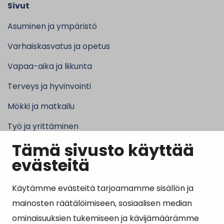
Sivut
Asuminen ja ympäristö
Varhaiskasvatus ja opetus
Vapaa-aika ja liikunta
Terveys ja hyvinvointi
Mökki ja matkailu
Työ ja yrittäminen
Tämä sivusto käyttää
Kunta ja hallinto
evästeitä
Käytämme evästeitä tarjoamamme sisällön ja
Suosituimmat sivut
mainosten räätälöimiseen, sosiaalisen median
ominaisuuksien tukemiseen ja kävijämäärämme
Esityslistat, pöytäkirjat, viranhaltijapäätökset ja