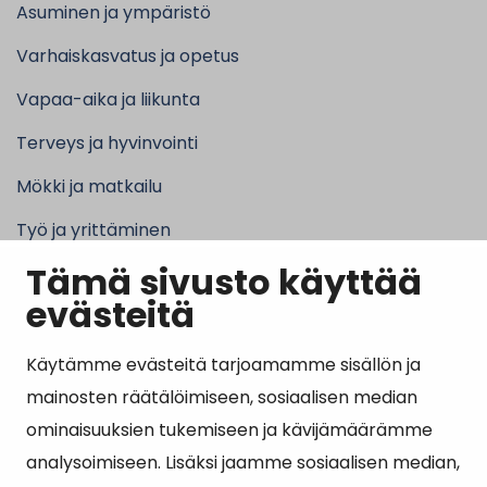
Asuminen ja ympäristö
Varhaiskasvatus ja opetus
Vapaa-aika ja liikunta
Terveys ja hyvinvointi
Mökki ja matkailu
Työ ja yrittäminen
Tämä sivusto käyttää
Kunta ja hallinto
evästeitä
Käytämme evästeitä tarjoamamme sisällön ja
Suosituimmat sivut
mainosten räätälöimiseen, sosiaalisen median
ominaisuuksien tukemiseen ja kävijämäärämme
Esityslistat, pöytäkirjat, viranhaltijapäätökset ja
analysoimiseen. Lisäksi jaamme sosiaalisen median,
kuulutukset