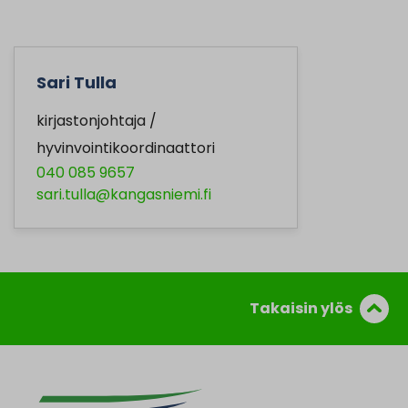
Sari Tulla
kirjastonjohtaja /
hyvinvointikoordinaattori
040 085 9657
sari.tulla@kangasniemi.fi
Takaisin ylös