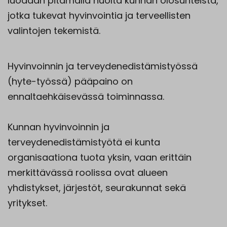
luodaan pitämällä huolta kunnan olosuhteista,
jotka tukevat hyvinvointia ja terveellisten
valintojen tekemistä.
Hyvinvoinnin ja terveydenedistämistyössä
(hyte-työssä) pääpaino on
ennaltaehkäisevässä toiminnassa.
Kunnan hyvinvoinnin ja
terveydenedistämistyötä ei kunta
organisaationa tuota yksin, vaan erittäin
merkittävässä roolissa ovat alueen
yhdistykset, järjestöt, seurakunnat sekä
yritykset.