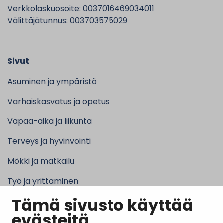
Verkkolaskuosoite: 0037016469034011
Välittäjätunnus: 003703575029
Sivut
Asuminen ja ympäristö
Varhaiskasvatus ja opetus
Vapaa-aika ja liikunta
Terveys ja hyvinvointi
Mökki ja matkailu
Työ ja yrittäminen
Tämä sivusto käyttää
Kunta ja hallinto
evästeitä