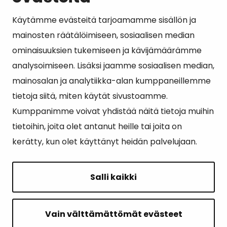
Käytämme evästeitä tarjoamamme sisällön ja
Suosituimmat sivut
mainosten räätälöimiseen, sosiaalisen median
ominaisuuksien tukemiseen ja kävijämäärämme
Esityslistat, pöytäkirjat, viranhaltijapäätökset ja
analysoimiseen. Lisäksi jaamme sosiaalisen median,
kuulutukset
mainosalan ja analytiikka-alan kumppaneillemme
Tietoa ja ohjeistusta koronavirukseen liittyen
tietoja siitä, miten käytät sivustoamme.
Asiointipiste
Kumppanimme voivat yhdistää näitä tietoja muihin
tietoihin, joita olet antanut heille tai joita on
Sähköinen asiointi
kerätty, kun olet käyttänyt heidän palvelujaan.
Yhteydenotto
Karttapalvelu
Salli kaikki
Tilavaraus
Kuntosali
Vain välttämättömät evästeet