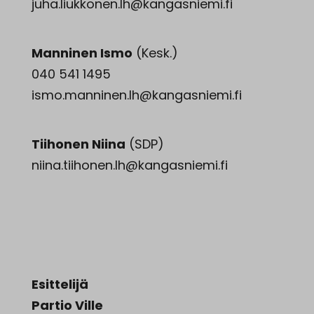
juha.liukkonen.lh@kangasniemi.fi
Manninen Ismo
(Kesk.)
040 541 1495
ismo.manninen.lh@kangasniemi.fi
Tiihonen Niina
(SDP)
niina.tiihonen.lh@kangasniemi.fi
Esittelijä
Partio Ville