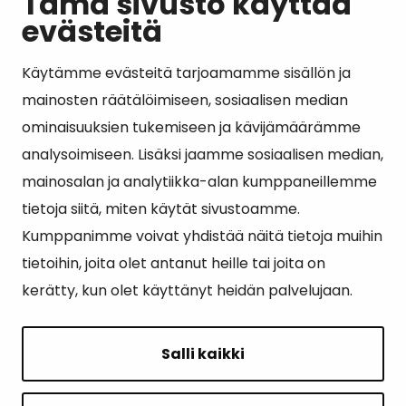
Tämä sivusto käyttää
evästeitä
Käytämme evästeitä tarjoamamme sisällön ja
Suosituimmat sivut
mainosten räätälöimiseen, sosiaalisen median
ominaisuuksien tukemiseen ja kävijämäärämme
Esityslistat, pöytäkirjat, viranhaltijapäätökset ja
analysoimiseen. Lisäksi jaamme sosiaalisen median,
kuulutukset
mainosalan ja analytiikka-alan kumppaneillemme
Tietoa ja ohjeistusta koronavirukseen liittyen
tietoja siitä, miten käytät sivustoamme.
Asiointipiste
Kumppanimme voivat yhdistää näitä tietoja muihin
tietoihin, joita olet antanut heille tai joita on
Sähköinen asiointi
kerätty, kun olet käyttänyt heidän palvelujaan.
Yhteydenotto
Karttapalvelu
Salli kaikki
Tilavaraus