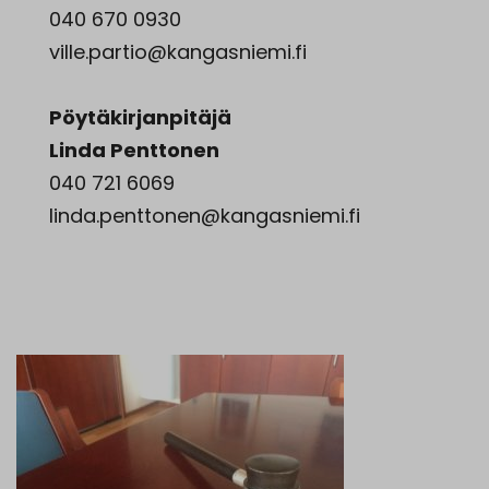
040 670 0930
ville.partio@kangasniemi.fi
Pöytäkirjanpitäjä
Linda Penttonen
040 721 6069
linda.penttonen@kangasniemi.fi