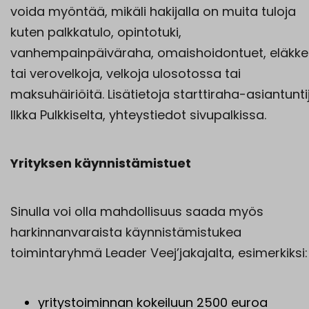
voida myöntää, mikäli hakijalla on muita tuloja
kuten palkkatulo, opintotuki,
vanhempainpäiväraha, omaishoidontuet, eläkke
tai verovelkoja, velkoja ulosotossa tai
maksuhäiriöitä. Lisätietoja starttiraha-asiantunti
Ilkka Pulkkiselta, yhteystiedot sivupalkissa.
Yrityksen käynnistämistuet
Sinulla voi olla mahdollisuus saada myös
harkinnanvaraista käynnistämistukea
toimintaryhmä Leader Veej’jakajalta, esimerkiksi:
yritystoiminnan kokeiluun 2500 euroa