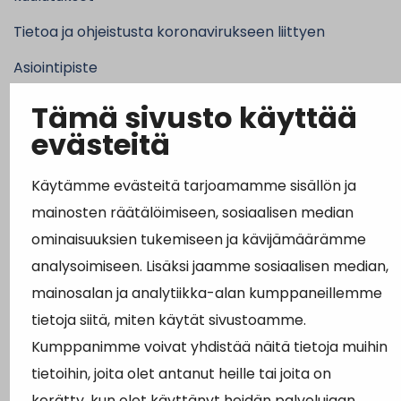
Tietoa ja ohjeistusta koronavirukseen liittyen
Asiointipiste
Sähköinen asiointi
Tämä sivusto käyttää
evästeitä
Yhteydenotto
Karttapalvelu
Käytämme evästeitä tarjoamamme sisällön ja
Tilavaraus
mainosten räätälöimiseen, sosiaalisen median
ominaisuuksien tukemiseen ja kävijämäärämme
Kuntosali
analysoimiseen. Lisäksi jaamme sosiaalisen median,
Ruokalistat
mainosalan ja analytiikka-alan kumppaneillemme
tietoja siitä, miten käytät sivustoamme.
Kumppanimme voivat yhdistää näitä tietoja muihin
tietoihin, joita olet antanut heille tai joita on
kerätty, kun olet käyttänyt heidän palvelujaan.