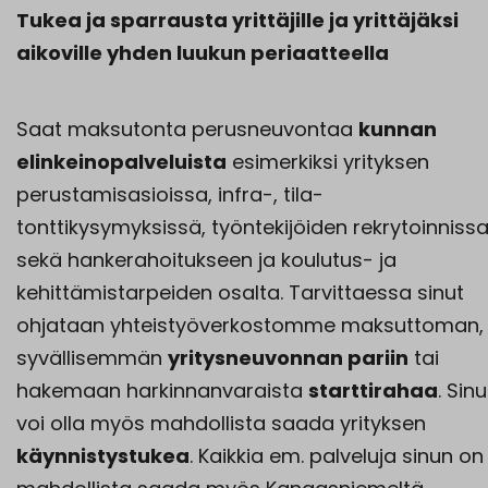
Tukea ja sparrausta yrittäjille ja yrittäjäksi
aikoville yhden luukun periaatteella
Saat maksutonta perusneuvontaa
kunnan
elinkeinopalveluista
esimerkiksi yrityksen
perustamisasioissa, infra-, tila-
tonttikysymyksissä, työntekijöiden rekrytoinniss
sekä hankerahoitukseen ja koulutus- ja
kehittämistarpeiden osalta. Tarvittaessa sinut
ohjataan yhteistyöverkostomme maksuttoman,
syvällisemmän
yritysneuvonnan pariin
tai
hakemaan harkinnanvaraista
starttirahaa
. Sin
voi olla myös mahdollista saada yrityksen
käynnistystukea
. Kaikkia em. palveluja sinun on