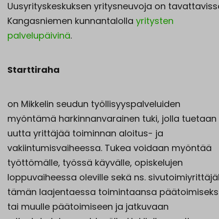
Uusyrityskeskuksen yritysneuvoja on tavattaviss
Kangasniemen kunnantalolla
yritysten
palvelupäivinä
.
Starttiraha
on Mikkelin seudun työllisyyspalveluiden
myöntämä harkinnanvarainen tuki, jolla tuetaan
uutta yrittäjää toiminnan aloitus- ja
vakiintumisvaiheessa. Tukea voidaan myöntää
työttömälle, työssä käyvälle, opiskelujen
loppuvaiheessa oleville sekä ns. sivutoimiyrittäjä
tämän laajentaessa toimintaansa päätoimiseks
tai muulle päätoimiseen ja jatkuvaan