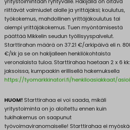
yritystoimintaan ryhtyvälle. Hakijalla on oltava
riittävät valmiudet alalle ja yrittäjäksi; koulutus,
työkokemus, mahdollinen yrittäjäkoulutus tai
aiempi yrittäjäkokemus. Tuen myöntämisestä
päättää Mikkelin seudun työllisyyspalvelut.
Starttirahan määrä on 37.21 €/arkipäivä eli n. 80
€/kk ja se on hakijalleen henkilökohtaista
veronalaista tuloa. Starttirahaa haetaan 2 x 6 kk
jaksoissa, kumpaakin erillisellä hakemuksella
https://tyomarkkinatori.fi/henkiloasiakkaat/asioi
HUOM!
Starttirahaa ei voi saada, mikäli
yritystoiminta on jo aloitettu ennen kuin
tukihakemus on saapunut
työvoimaviranomaiselle! Starttirahaa ei myösk