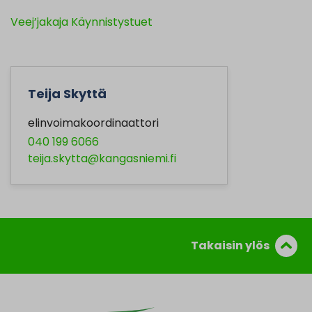
Veej’jakaja Käynnistystuet
Teija Skyttä
elinvoimakoordinaattori
040 199 6066
teija.skytta@kangasniemi.fi
Takaisin ylös