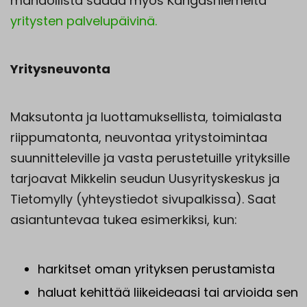
mahdollista saada myös Kangasniemeltä
yritysten palvelupäivinä.
Yritysneuvonta
Maksutonta ja luottamuksellista, toimialasta
riippumatonta, neuvontaa yritystoimintaa
suunnitteleville ja vasta perustetuille yrityksille
tarjoavat Mikkelin seudun Uusyrityskeskus ja
Tietomylly (yhteystiedot sivupalkissa). Saat
asiantuntevaa tukea esimerkiksi, kun:
harkitset oman yrityksen perustamista
haluat kehittää liikeideaasi tai arvioida sen