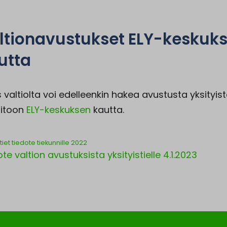
ltionavustukset ELY-keskuk
utta
 valtiolta voi edelleenkin hakea avustusta yksityis
pitoon
ELY-keskuksen
kautta.
stiet tiedote tiekunnille 2022
te valtion avustuksista yksityistielle 4.1.2023