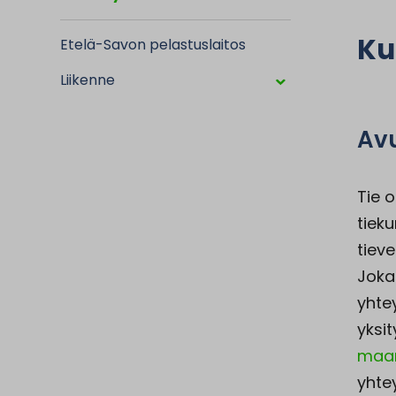
Ku
Etelä-Savon pelastuslaitos
Liikenne
Avu
Tie o
tieku
tiev
Joka
yhte
yksit
maan
yhtey