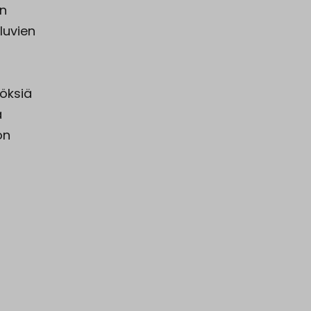
ön
luvien
nöksiä
ä
on