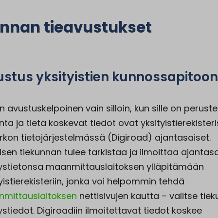
nnan tieavustukset
stus yksityistien kunnossapitoo
n avustuskelpoinen vain silloin, kun sille on peruste
nta ja tietä koskevat tiedot ovat yksityistierekister
erkon tietojärjestelmässä (Digiroad) ajantasaiset.
isen tiekunnan tulee tarkistaa ja ilmoittaa ajantas
ystietonsa maanmittauslaitoksen ylläpitämään
yistierekisteriin, jonka voi helpommin tehdä
mittauslaitoksen
nettisivujen kautta – valitse tie
stiedot. Digiroadiin ilmoitettavat tiedot koskee