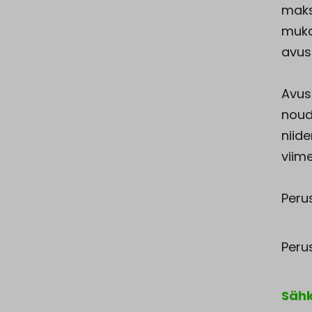
maks
muka
avus
Avus
noud
niid
viim
Peru
Perus
Sähk