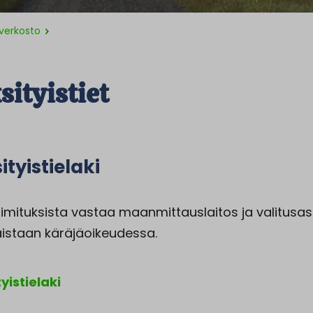
iverkosto
sityistiet
ityistielaki
oimituksista vastaa maanmittauslaitos ja valitusas
aistaan käräjäoikeudessa.
yistielaki