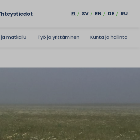
FI
SV
EN
DE
RU
Yhteystiedot
 ja matkailu
Työ ja yrittäminen
Kunta ja hallinto