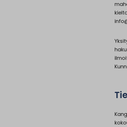
mahdo
kiel
info@
Yksi
haku
ilmo
Kunn
Ti
Kang
koko