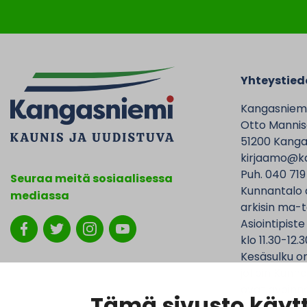
Yhteystied
Kangasniem
Otto Mannise
51200 Kanga
kirjaamo@ka
Puh. 040 719
Seuraa meitä sosiaalisessa
Kunnantalo 
mediassa
arkisin ma-t
Asiointipiste
klo 11.30-12.3
Kesäsulku on
jolloin Kunna
ovat avoinna
Tämä sivusto käytt