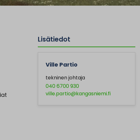
Lisätiedot
Ville Partio
tekninen johtaja
040 6700 930
ville.partio@kangasniemi.fi
iat