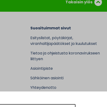
Takaisin ylös
Suosituimmat sivut
Esityslistat, pöytäkirjat,
viranhaltijapäätökset ja kuulutukset
Tietoa ja ohjeistusta koronavirukseen
liittyen
Asiointipiste
Sähköinen asiointi
Yhteydenotto
Karttapalvelu
Tilavaraus