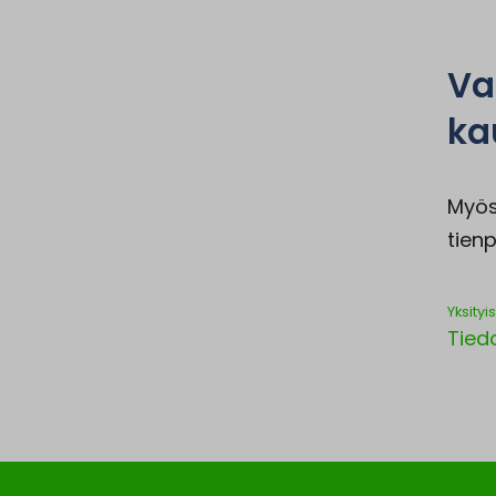
Va
ka
Myös
tien
Yksityi
Tiedo