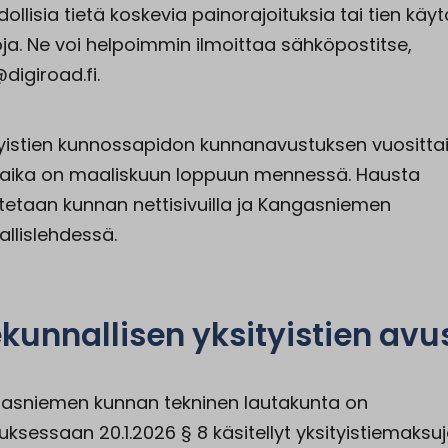
llisia tietä koskevia painorajoituksia tai tien käy
toja. Ne voi helpoimmin ilmoittaa sähköpostitse,
digiroad.fi.
tyistien kunnossapidon kunnanavustuksen vuositta
aika on maaliskuun loppuun mennessä. Hausta
itetaan kunnan nettisivuilla ja Kangasniemen
allislehdessä.
ekunnallisen yksityistien avu
asniemen kunnan tekninen lautakunta on
uksessaan 20.1.2026 § 8 käsitellyt yksityistiemaksu