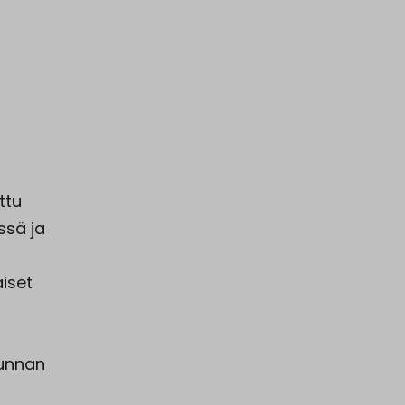
n
ttu
issä ja
aiset
kunnan