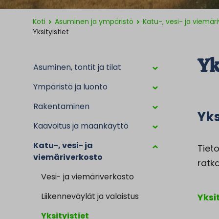
Koti
Asuminen ja ympäristö
Katu-, vesi- ja viemär
Yksityistiet
Yk
Asuminen, tontit ja tilat
Ympäristö ja luonto
Rakentaminen
Yks
Kaavoitus ja maankäyttö
Katu-, vesi- ja
Tiet
viemäriverkosto
ratk
Vesi- ja viemäriverkosto
Liikenneväylät ja valaistus
Yksit
Yksityistiet