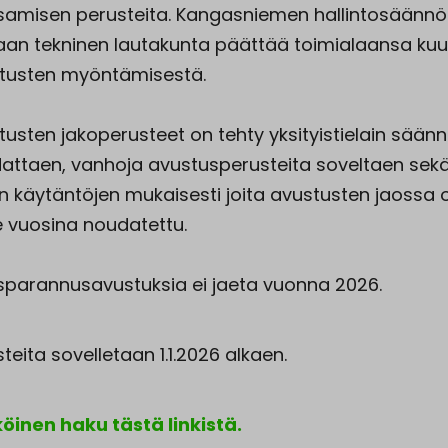
amisen perusteita. Kangasniemen hallintosäänn
an tekninen lautakunta päättää toimialaansa kuu
tusten myöntämisestä.
tusten jakoperusteet on tehty yksityistielain sään
attaen, vanhoja avustusperusteita soveltaen sek
en käytäntöjen mukaisesti joita avustusten jaossa 
e vuosina noudatettu.
sparannusavustuksia ei jaeta vuonna 2026.
teita sovelletaan 1.1.2026 alkaen.
öinen haku tästä linkistä.