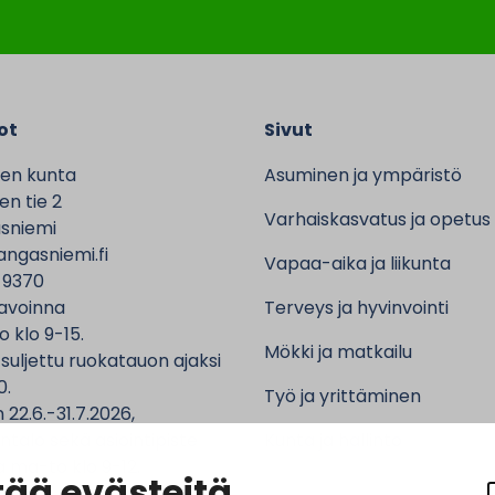
ot
Sivut
en kunta
Asuminen ja ympäristö
n tie 2
Varhaiskasvatus ja opetus
sniemi
ngasniemi.fi
Vapaa-aika ja liikunta
 9370
avoinna
Terveys ja hyvinvointi
o klo 9-15.
Mökki ja matkailu
 suljettu ruokatauon ajaksi
0.
Työ ja yrittäminen
 22.6.-31.7.2026,
ntalo sekä asiointipiste
Kunta ja hallinto
 ma-to klo 9-12.
ää evästeitä