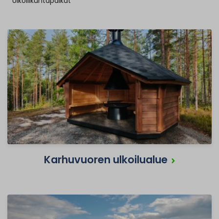
Ulkoliikuntapaikat
Karhuvuoren ulkoilualue