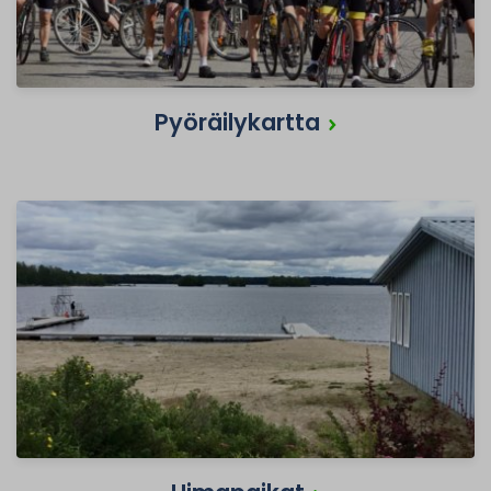
Pyöräilykartta