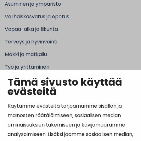
Asuminen ja ympäristö
Varhaiskasvatus ja opetus
Vapaa-aika ja liikunta
Terveys ja hyvinvointi
Mökki ja matkailu
Työ ja yrittäminen
Tämä sivusto käyttää
Kunta ja hallinto
evästeitä
Käytämme evästeitä tarjoamamme sisällön ja
Suosituimmat sivut
mainosten räätälöimiseen, sosiaalisen median
ominaisuuksien tukemiseen ja kävijämäärämme
Esityslistat, pöytäkirjat, viranhaltijapäätökset ja
analysoimiseen. Lisäksi jaamme sosiaalisen median,
kuulutukset