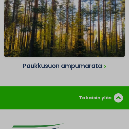
Paukkusuon ampumarata
Takaisin ylös