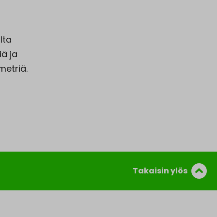
lta
iä ja
metriä.
Takaisin ylös