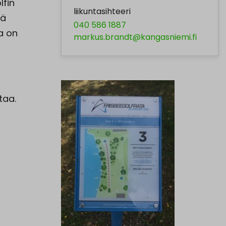
lfin
liikuntasihteeri
tä
040 586 1887
a on
markus.brandt@kangasniemi.fi
taa.