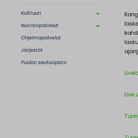
Kulttuuri
Kang
laske
Nuorisopalvelut
kahde
Ohjelmapalvelut
lasku
Järjestöt
ajan
Puulan seutuopisto
Live
Live 
Tunn
Tunne