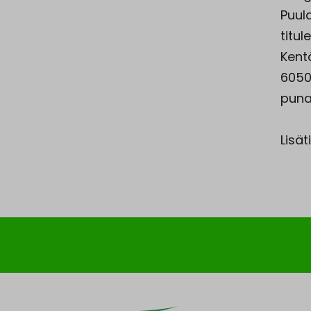
Puula
titu
Kentä
6050 
punai
Lisät