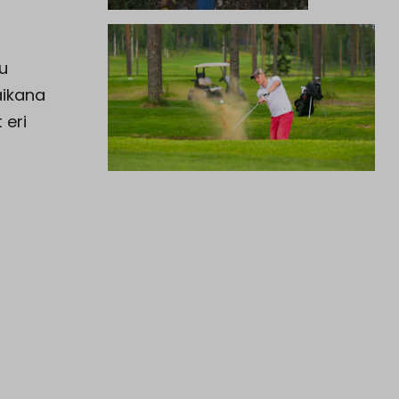
tu
 aikana
 eri