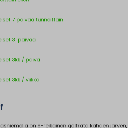
eiset 7 päivää tunneittain
eiset 31 päivää
eiset 3kk / päivä
iset 3kk / viikko
f
asniemellä on 9-reikäinen golfrata kahden järven,