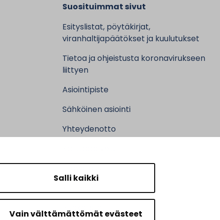
Suosituimmat sivut
Esityslistat, pöytäkirjat,
viranhaltijapäätökset ja kuulutukset
Tietoa ja ohjeistusta koronavirukseen
liittyen
Asiointipiste
Sähköinen asiointi
Yhteydenotto
Karttapalvelu
Tilavaraus
Salli kaikki
Kuntosali
Ruokalistat
Vain välttämättömät evästeet