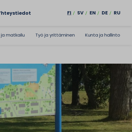
FI
SV
EN
DE
RU
Yhteystiedot
 ja matkailu
Työ ja yrittäminen
Kunta ja hallinto