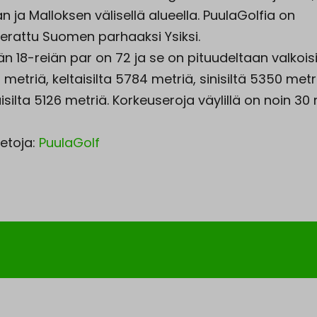
n ja Malloksen välisellä alueella. PuulaGolfia on
leerattu Suomen parhaaksi Ysiksi.
n 18-reiän par on 72 ja se on pituudeltaan valkoisi
metriä, keltaisilta 5784 metriä, sinisiltä 5350 metr
silta 5126 metriä. Korkeuseroja väylillä on noin 30 
ietoja:
PuulaGolf