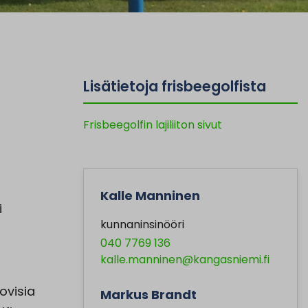
Lisätietoja frisbeegolfista
Frisbeegolfin lajiliiton sivut
Kalle Manninen
i
kunnaninsinööri
040 7769 136
kalle.manninen@kangasniemi.fi
ovisia
Markus Brandt