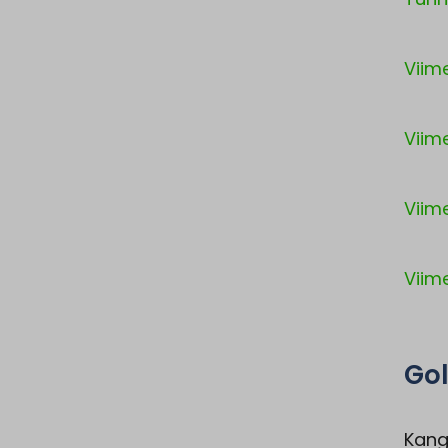
Viim
Viim
Viim
Viime
Gol
Kang