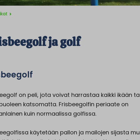
ikat
isbeegolf ja golf
sbeegolf
eegolf on peli, jota voivat harrastaa kaikki ikään ta
puoleen katsomatta. Frisbeegolfin periaate on
nlainen kuin normaalissa golfissa.
beegolfissa käytetään pallon ja mailojen sijasta mu