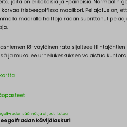
eitä, joita on erikokoisia ja -painoisia. Normaalin go
 korvaa frisbeegolfissa maalikori. Peliajatus on, et
mmällä määrällä heittoja radan suorittanut pelaaj
aja.
asniemen 18-väyläinen rata sijaitsee Hiihtäjäntien
sä ja mukailee urheilukeskuksen valaistua kuntora
kartta
äopasteet
egolf-radan säännöt ja ohjeet
Lataa
beegolfradan kävijälaskuri