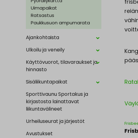
Pyöräilykartta
frisb
Uimapaikat
reiän
Ratsastus
vähi
Paukkusuon ampumarata
voitt
Ajankohtaista
Ulkoilu ja veneily
Kang
pääs
Käyttövuorot, tilavaraukset ja
hinnasto
Rata
Sisäliikuntapaikat
Sporttivaunu Sportakus ja
kirjastosta lainattavat
Väyl
liikuntavälineet
Urheiluseurat ja järjestöt
Frisbe
Fris
Avustukset