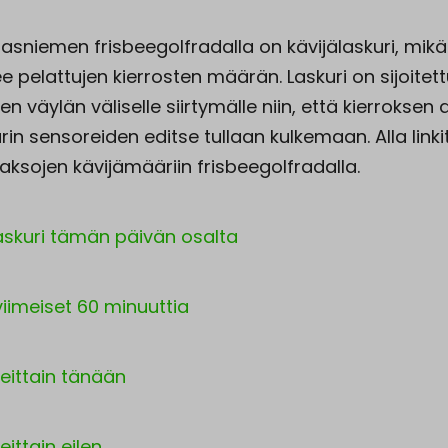
asniemen frisbeegolfradalla on kävijälaskuri, mikä
e pelattujen kierrosten määrän. Laskuri on sijoitet
n väylän väliselle siirtymälle niin, että kierroksen
rin sensoreiden editse tullaan kulkemaan. Alla linkit
jaksojen kävijämääriin frisbeegolfradalla.
laskuri tämän päivän osalta
viimeiset 60 minuuttia
eittain tänään
ittain eilen