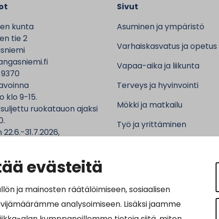
ot
Sivut
en kunta
Asuminen ja ympäristö
n tie 2
Varhaiskasvatus ja opetus
sniemi
ngasniemi.fi
Vapaa-aika ja liikunta
 9370
avoinna
Terveys ja hyvinvointi
o klo 9-15.
Mökki ja matkailu
 suljettu ruokatauon ajaksi
0.
Työ ja yrittäminen
 22.6.-31.7.2026,
ntalo sekä asiointipiste
Kunta ja hallinto
 ma-to klo 9-12.
ää evästeitä
n ja mainosten räätälöimiseen, sosiaalisen
ävijämäärämme analysoimiseen. Lisäksi jaamme
ot:
tiikka-alan kumppaneillemme tietoja siitä, miten