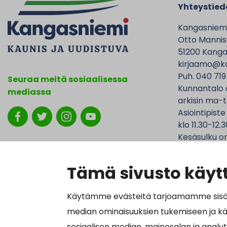
Yhteystied
Kangasniem
Otto Mannise
51200 Kanga
kirjaamo@ka
Puh. 040 719
Seuraa meitä sosiaalisessa
Kunnantalo 
mediassa
arkisin ma-t
Asiointipiste
klo 11.30-12.3
Kesäsulku on
jolloin Kunna
ovat avoinna
Tämä sivusto käytt
Käytämme evästeitä tarjoamamme sisällö
median ominaisuuksien tukemiseen ja k
Laskutustied
sosiaalisen median, mainosalan ja analy