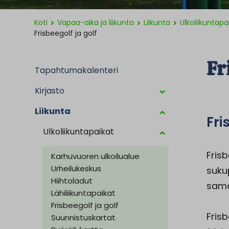
Koti
Vapaa-aika ja liikunta
Liikunta
Ulkoliikuntapa
Frisbeegolf ja golf
Fr
Tapahtumakalenteri
Kirjasto
Liikunta
Fri
Ulkoliikuntapaikat
Frisb
Karhuvuoren ulkoilualue
Urheilukeskus
suku
Hiihtoladut
sama
Lähiliikuntapaikat
Frisbeegolf ja golf
Fris
Suunnistuskartat