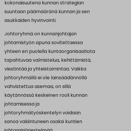
kokonaisuutena kunnan strategian
suuntaan päämääränä kunnan ja sen
asukkaiden hyvinvointi.
Johtoryhmä on kunnanjohtajan
johtamistyön apuna sovitettaessa
yhteen eri puolella kuntaorganisaatiota
tapahtuvaa valmistelua, kehittämistä,
viestintää ja yhteistoimintaa. Vaikka
johtoryhmällä ei ole lainsäädännöllä
vahvistettua asemaa, on sillä
käytännössä keskeinen rooli kunnan
johtamisessa ja
johtoryhmätyöskentelyn voidaan
sanoa vakiintuneen osaksi kuntien
johtamisjärjestelmää.