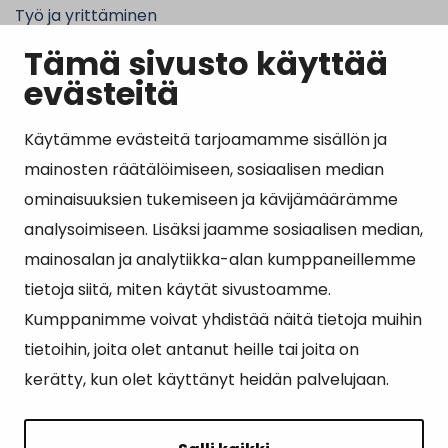
Työ ja yrittäminen
Tämä sivusto käyttää
Kunta ja hallinto
evästeitä
Käytämme evästeitä tarjoamamme sisällön ja
Suosituimmat sivut
mainosten räätälöimiseen, sosiaalisen median
ominaisuuksien tukemiseen ja kävijämäärämme
Esityslistat, pöytäkirjat, viranhaltijapäätökset ja
analysoimiseen. Lisäksi jaamme sosiaalisen median,
kuulutukset
mainosalan ja analytiikka-alan kumppaneillemme
Tietoa ja ohjeistusta koronavirukseen liittyen
tietoja siitä, miten käytät sivustoamme.
Asiointipiste
Kumppanimme voivat yhdistää näitä tietoja muihin
tietoihin, joita olet antanut heille tai joita on
Sähköinen asiointi
kerätty, kun olet käyttänyt heidän palvelujaan.
Yhteydenotto
Karttapalvelu