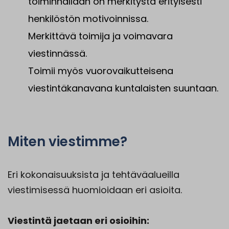
toiminnallaan on merkitystä erityisesti
henkilöstön motivoinnissa.
Merkittävä toimija ja voimavara
viestinnässä.
Toimii myös vuorovaikutteisena
viestintäkanavana kuntalaisten suuntaan.
Miten viestimme?
Eri kokonaisuuksista ja tehtäväalueilla
viestimisessä huomioidaan eri asioita.
Viestintä jaetaan eri osioihin: