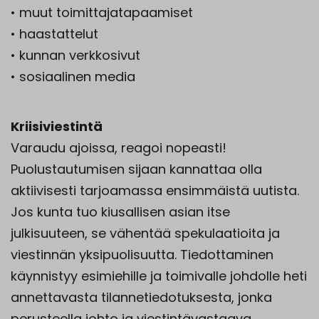
• muut toimittajatapaamiset
• haastattelut
• kunnan verkkosivut
• sosiaalinen media
Kriisiviestintä
Varaudu ajoissa, reagoi nopeasti!
Puolustautumisen sijaan kannattaa olla
aktiivisesti tarjoamassa ensimmäistä uutista.
Jos kunta tuo kiusallisen asian itse
julkisuuteen, se vähentää spekulaatioita ja
viestinnän yksipuolisuutta. Tiedottaminen
käynnistyy esimiehille ja toimivalle johdolle heti
annettavasta tilannetiedotuksesta, jonka
perusteella johto ja viestintävastaava