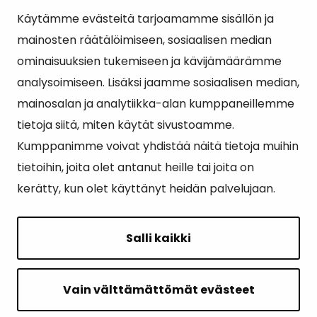
Käytämme evästeitä tarjoamamme sisällön ja
Suosituimmat sivut
mainosten räätälöimiseen, sosiaalisen median
ominaisuuksien tukemiseen ja kävijämäärämme
Esityslistat, pöytäkirjat, viranhaltijapäätökset ja
analysoimiseen. Lisäksi jaamme sosiaalisen median,
kuulutukset
mainosalan ja analytiikka-alan kumppaneillemme
Tietoa ja ohjeistusta koronavirukseen liittyen
tietoja siitä, miten käytät sivustoamme.
Asiointipiste
Kumppanimme voivat yhdistää näitä tietoja muihin
tietoihin, joita olet antanut heille tai joita on
Sähköinen asiointi
kerätty, kun olet käyttänyt heidän palvelujaan.
Yhteydenotto
Karttapalvelu
Salli kaikki
Tilavaraus
Kuntosali
Vain välttämättömät evästeet
Ruokalistat