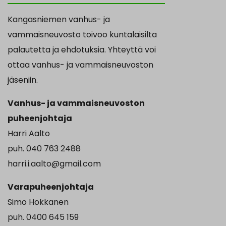
Kangasniemen vanhus- ja
vammaisneuvosto toivoo kuntalaisilta
palautetta ja ehdotuksia. Yhteyttä voi
ottaa vanhus- ja vammaisneuvoston
jäseniin.
Vanhus- ja vammaisneuvoston
puheenjohtaja
Harri Aalto
puh. 040 763 2488
harri.i.aalto@gmail.com
Varapuheenjohtaja
Simo Hokkanen
puh. 0400 645 159