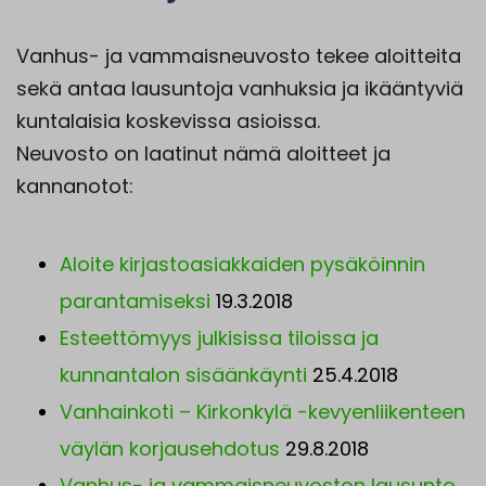
Vanhus- ja vammaisneuvosto tekee aloitteita
sekä antaa lausuntoja vanhuksia ja ikääntyviä
kuntalaisia koskevissa asioissa.
Neuvosto on laatinut nämä aloitteet ja
kannanotot:
Aloite kirjastoasiakkaiden pysäköinnin
parantamiseksi
19.3.2018
Esteettömyys julkisissa tiloissa ja
kunnantalon sisäänkäynti
25.4.2018
Vanhainkoti – Kirkonkylä -kevyenliikenteen
väylän korjausehdotus
29.8.2018
Vanhus- ja vammaisneuvoston lausunto