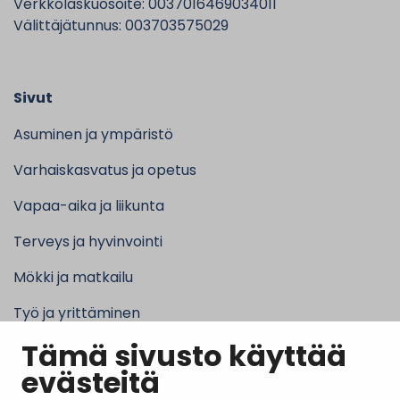
Verkkolaskuosoite: 0037016469034011
Välittäjätunnus: 003703575029
Sivut
Asuminen ja ympäristö
Varhaiskasvatus ja opetus
Vapaa-aika ja liikunta
Terveys ja hyvinvointi
Mökki ja matkailu
Työ ja yrittäminen
Tämä sivusto käyttää
Kunta ja hallinto
evästeitä