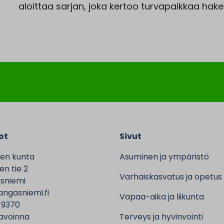
aloittaa sarjan, joka kertoo turvapaikkaa hake
ot
Sivut
en kunta
Asuminen ja ympäristö
n tie 2
Varhaiskasvatus ja opetus
sniemi
ngasniemi.fi
Vapaa-aika ja liikunta
 9370
avoinna
Terveys ja hyvinvointi