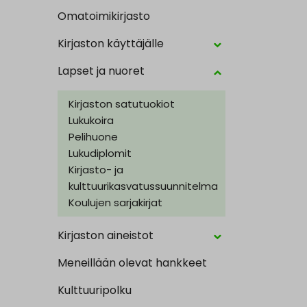
Omatoimikirjasto
Kirjaston käyttäjälle
Lapset ja nuoret
Kirjaston satutuokiot
Lukukoira
Pelihuone
Lukudiplomit
Kirjasto- ja
kulttuurikasvatussuunnitelma
Koulujen sarjakirjat
Kirjaston aineistot
Meneillään olevat hankkeet
Kulttuuripolku