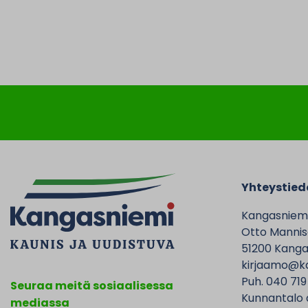
Yhteystied
Kangasniem
Otto Mannise
51200 Kanga
kirjaamo@ka
Puh. 040 719
Seuraa meitä sosiaalisessa
Kunnantalo 
mediassa