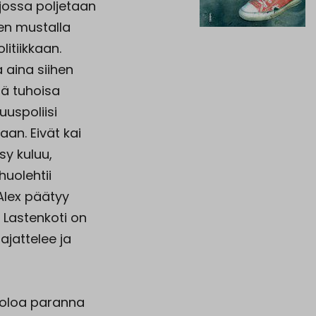
jossa poljetaan
ien mustalla
litiikkaan.
 aina siihen
ää tuhoisa
uuspoliisi
aan. Eivät kai
sy kuluu,
huolehtii
 Alex päätyy
. Lastenkoti on
ajattelee ja
n oloa paranna