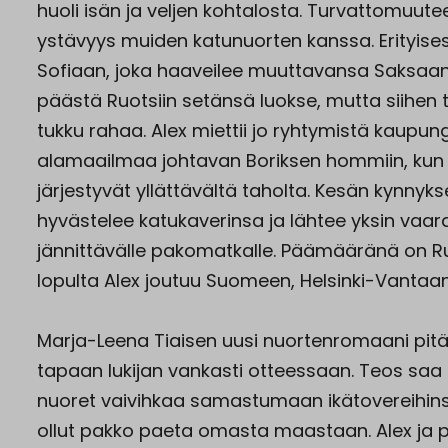
huoli isän ja veljen kohtalosta. Turvattomuute
ystävyys muiden katunuorten kanssa. Erityisest
Sofiaan, joka haaveilee muuttavansa Saksaan.
päästä Ruotsiin setänsä luokse, mutta siihen ta
tukku rahaa. Alex miettii jo ryhtymistä kaupun
alamaailmaa johtavan Boriksen hommiin, ku
järjestyvät yllättävältä taholta. Kesän kynnykse
hyvästelee katukaverinsa ja lähtee yksin vaaral
jännittävälle pakomatkalle. Päämääränä on R
lopulta Alex joutuu Suomeen, Helsinki-Vantaan
Marja-Leena Tiaisen uusi nuortenromaani pitä
tapaan lukijan vankasti otteessaan. Teos saa
nuoret vaivihkaa samastumaan ikätovereihins
ollut pakko paeta omasta maastaan. Alex ja p