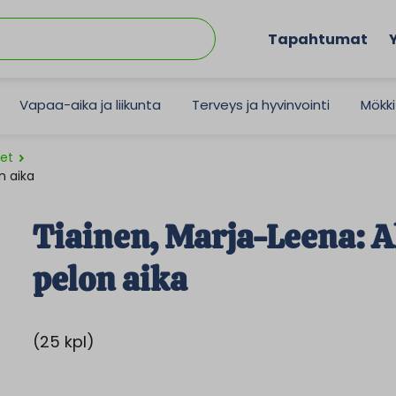
Tapahtumat
Vapaa-aika ja liikunta
Terveys ja hyvinvointi
Mökki
ret
n aika
Tiainen, Marja-Leena: A
pelon aika
(25 kpl)