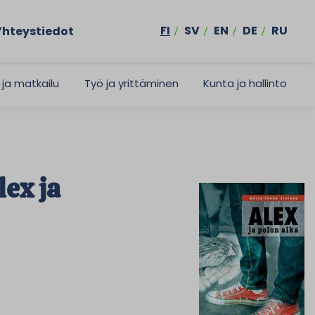
FI
SV
EN
DE
RU
Yhteystiedot
 ja matkailu
Työ ja yrittäminen
Kunta ja hallinto
lex ja