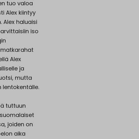
en tuo valoa
i Alex kiintyy
 Alex haluaisi
rvittaisiin iso
gin
n matkarahat
llä Alex
liselle ja
uotsi, mutta
 lentokentälle.
ä tuttuun
 suomalaiset
a, joiden on
elon aika