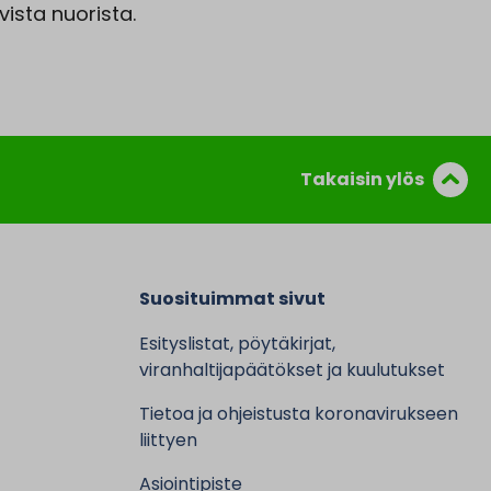
vista nuorista.
Takaisin ylös
Suosituimmat sivut
Esityslistat, pöytäkirjat,
viranhaltijapäätökset ja kuulutukset
Tietoa ja ohjeistusta koronavirukseen
liittyen
Asiointipiste