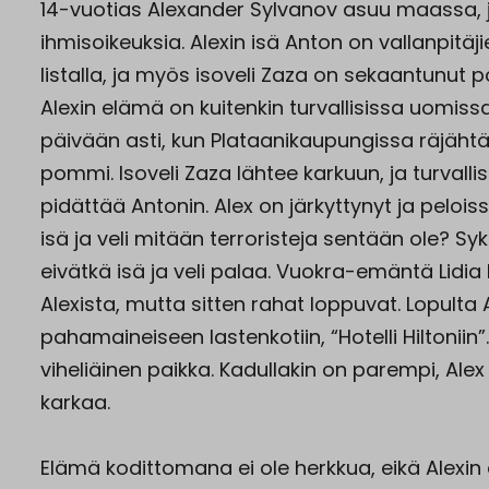
14-vuotias Alexander Sylvanov asuu maassa, 
ihmisoikeuksia. Alexin isä Anton on vallanpitäj
listalla, ja myös isoveli Zaza on sekaantunut po
Alexin elämä on kuitenkin turvallisissa uomissa
päivään asti, kun Plataanikaupungissa räjäht
pommi. Isoveli Zaza lähtee karkuun, ja turvallis
pidättää Antonin. Alex on järkyttynyt ja peloiss
isä ja veli mitään terroristeja sentään ole? Syk
eivätkä isä ja veli palaa. Vuokra-emäntä Lidia 
Alexista, mutta sitten rahat loppuvat. Lopulta
pahamaineiseen lastenkotiin, “Hotelli Hiltoniin”
viheliäinen paikka. Kadullakin on parempi, Alex 
karkaa.
Elämä kodittomana ei ole herkkua, eikä Alexi