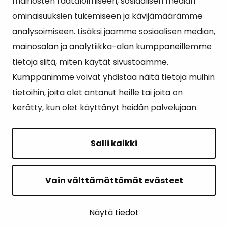
Suosituimmat sivut
mainosten räätälöimiseen, sosiaalisen median
ominaisuuksien tukemiseen ja kävijämäärämme
Esityslistat, pöytäkirjat, viranhaltijapäätökset ja
analysoimiseen. Lisäksi jaamme sosiaalisen median,
kuulutukset
mainosalan ja analytiikka-alan kumppaneillemme
Tietoa ja ohjeistusta koronavirukseen liittyen
tietoja siitä, miten käytät sivustoamme.
Asiointipiste
Kumppanimme voivat yhdistää näitä tietoja muihin
tietoihin, joita olet antanut heille tai joita on
Sähköinen asiointi
kerätty, kun olet käyttänyt heidän palvelujaan.
Yhteydenotto
Karttapalvelu
Salli kaikki
Tilavaraus
Kuntosali
Vain välttämättömät evästeet
Ruokalistat
Näytä tiedot