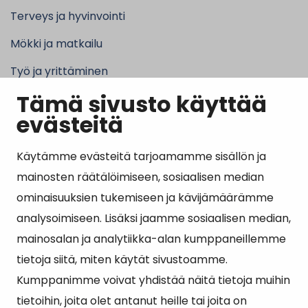
Terveys ja hyvinvointi
Mökki ja matkailu
Työ ja yrittäminen
Tämä sivusto käyttää
Kunta ja hallinto
evästeitä
Käytämme evästeitä tarjoamamme sisällön ja
Suosituimmat sivut
mainosten räätälöimiseen, sosiaalisen median
ominaisuuksien tukemiseen ja kävijämäärämme
Esityslistat, pöytäkirjat, viranhaltijapäätökset ja
analysoimiseen. Lisäksi jaamme sosiaalisen median,
kuulutukset
mainosalan ja analytiikka-alan kumppaneillemme
Tietoa ja ohjeistusta koronavirukseen liittyen
tietoja siitä, miten käytät sivustoamme.
Asiointipiste
Kumppanimme voivat yhdistää näitä tietoja muihin
tietoihin, joita olet antanut heille tai joita on
Sähköinen asiointi