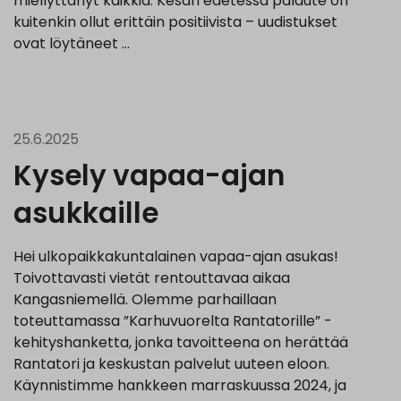
miellyttänyt kaikkia. Kesän edetessä palaute on
kuitenkin ollut erittäin positiivista – uudistukset
ovat löytäneet …
25.6.2025
Kysely vapaa-ajan
asukkaille
Hei ulkopaikkakuntalainen vapaa-ajan asukas!
Toivottavasti vietät rentouttavaa aikaa
Kangasniemellä. Olemme parhaillaan
toteuttamassa ”Karhuvuorelta Rantatorille” -
kehityshanketta, jonka tavoitteena on herättää
Rantatori ja keskustan palvelut uuteen eloon.
Käynnistimme hankkeen marraskuussa 2024, ja