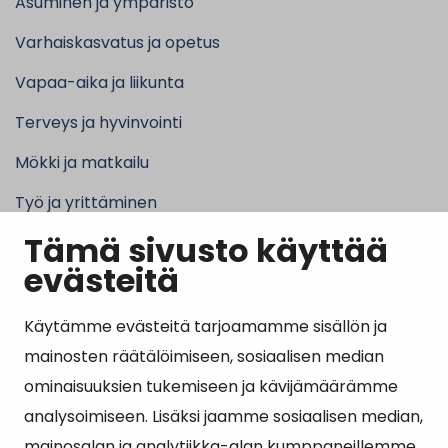
Asuminen ja ympäristö
Varhaiskasvatus ja opetus
Vapaa-aika ja liikunta
Terveys ja hyvinvointi
Mökki ja matkailu
Työ ja yrittäminen
Tämä sivusto käyttää
Kunta ja hallinto
evästeitä
Käytämme evästeitä tarjoamamme sisällön ja
Suosituimmat sivut
mainosten räätälöimiseen, sosiaalisen median
ominaisuuksien tukemiseen ja kävijämäärämme
Esityslistat, pöytäkirjat, viranhaltijapäätökset ja
analysoimiseen. Lisäksi jaamme sosiaalisen median,
kuulutukset
mainosalan ja analytiikka-alan kumppaneillemme