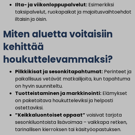
Ilta- ja viikonloppupalvelut:
Esimerkiksi
taksipalvelut, ruokapaikat ja majoitusvaihtoehdot
iltaisin ja öisin.
Miten aluetta voitaisiin
kehittää
houkuttelevammaksi?
Pilkkikisat ja sesonkitapahtumat:
Perinteet ja
paikallisuus vetävät matkailijoita, kun tapahtuma
on hyvin suunniteltu.
Tuotteistaminen ja markkinointi:
Elämykset
on paketoitava houkutteleviksi ja helposti
ostettaviksi.
”Keikkaluontoiset oppaat”
voisivat tarjota
sesonkiluontoista lisävoimaa – vaikkapa retken,
tarinallisen kierroksen tai käsityöopastuksen.