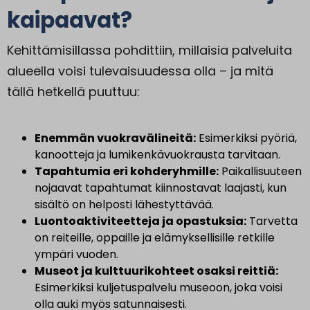
kaipaavat?
Kehittämisillassa pohdittiin, millaisia palveluita
alueella voisi tulevaisuudessa olla – ja mitä
tällä hetkellä puuttuu:
Enemmän vuokravälineitä:
Esimerkiksi pyöriä,
kanootteja ja lumikenkävuokrausta tarvitaan.
Tapahtumia eri kohderyhmille:
Paikallisuuteen
nojaavat tapahtumat kiinnostavat laajasti, kun
sisältö on helposti lähestyttävää.
Luontoaktiviteetteja ja opastuksia:
Tarvetta
on reiteille, oppaille ja elämyksellisille retkille
ympäri vuoden.
Museot ja kulttuurikohteet osaksi reittiä:
Esimerkiksi kuljetuspalvelu museoon, joka voisi
olla auki myös satunnaisesti.