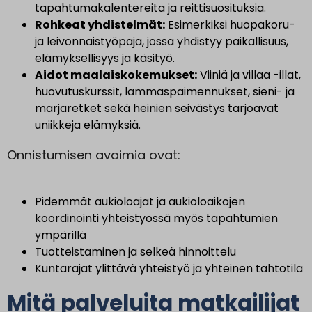
tapahtumakalentereita ja reittisuosituksia.
Rohkeat yhdistelmät:
Esimerkiksi huopakoru-
ja leivonnaistyöpaja, jossa yhdistyy paikallisuus,
elämyksellisyys ja käsityö.
Aidot maalaiskokemukset:
Viiniä ja villaa -illat,
huovutuskurssit, lammaspaimennukset, sieni- ja
marjaretket sekä heinien seivästys tarjoavat
uniikkeja elämyksiä.
Onnistumisen avaimia ovat:
Pidemmät aukioloajat ja aukioloaikojen
koordinointi yhteistyössä myös tapahtumien
ympärillä
Tuotteistaminen ja selkeä hinnoittelu
Kuntarajat ylittävä yhteistyö ja yhteinen tahtotila
Mitä palveluita matkailijat