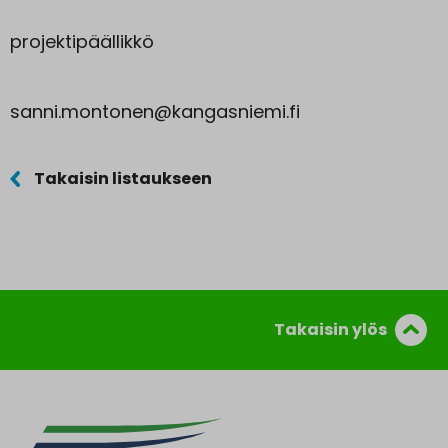
projektipäällikkö
sanni.montonen@kangasniemi.fi
Takaisin listaukseen
Takaisin ylös