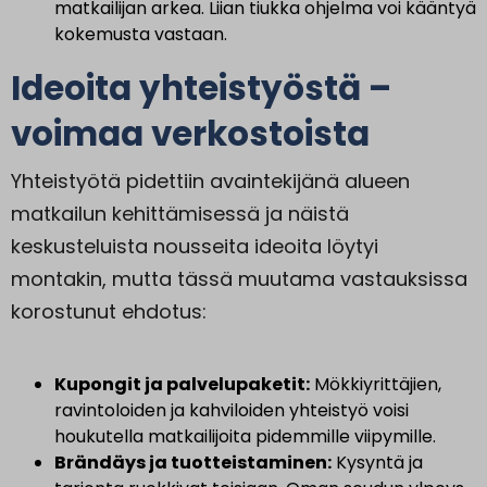
matkailijan arkea. Liian tiukka ohjelma voi kääntyä
kokemusta vastaan.
Ideoita yhteistyöstä –
voimaa verkostoista
Yhteistyötä pidettiin avaintekijänä alueen
matkailun kehittämisessä ja näistä
keskusteluista nousseita ideoita löytyi
montakin, mutta tässä muutama vastauksissa
korostunut ehdotus:
Kupongit ja palvelupaketit:
Mökkiyrittäjien,
ravintoloiden ja kahviloiden yhteistyö voisi
houkutella matkailijoita pidemmille viipymille.
Brändäys ja tuotteistaminen:
Kysyntä ja