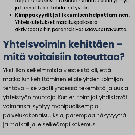
tarjonta ruokkivat toisiaan. Oman seudun ylpeys
ja tarinat tulee tehdä näkyväksi.
Kimppakyydit ja liikkumisen helpottaminen:
Yhteiskuljetukset majoituspaikoista
aktiviteetteihin parantaisivat saavutettavuutta.
Yhteisvoimin kehittäen –
mitä voitaisiin toteuttaa?
Yksi illan selkeimmistä viesteistä oli, että
matkailun kehittäminen ei ole yhden toimijan
tehtävä – se vaatii yhdessä tekemistä ja uusia
yhteistyön muotoja. Kun eri toimijat yhdistävät
voimansa, syntyy monipuolisempia
palvelukokonaisuuksia, parempaa näkyvyyttä
ja matkailijalle selkeämpi kokemus.