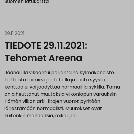
Suomen latukartta
29.11.2021
TIEDOTE 29.11.2021:
Tehomet Areena
Jäähallilla vikaantui perjantaina kylmäkoneisto.
Laitteisto toimii vajaateholla ja tästä syystä
kenttää ei voi jäädyttää normaalilla syklillä. Tämä
on aiheuttanut muutoksia viikonlopun varauksiin.
Tämän viikon arki-iltojen vuorot pyritään
järjestämään normaalisti. Muutokset ovat
kuitenkin mahdollisia, mikäli jää …