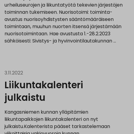
urheiluseurojen ja liikuntatyötä tekevien järjestöjen
toiminnan tukemiseen. Nuorisotoimi: toiminta-
avustus nuorisoyhdistysten sääntömääräiseen
toimintaan, muuhun nuorten itsensä järjestämään
nuorisotoimintaan. Hae avustusta 1.-28.2.2023
sähköisesti: Sivistys- ja hyvinvointilautakunnan …
3.11.2022
Liikuntakalenteri
julkaistu
Kangasniemen kunnan ylläpitämien
liikuntapaikkojen liikuntakalenteri on nyt
julkaistu.Kalenterista pääset tarkastelemaan
viikoittaisia vakiovuoroja kunnan