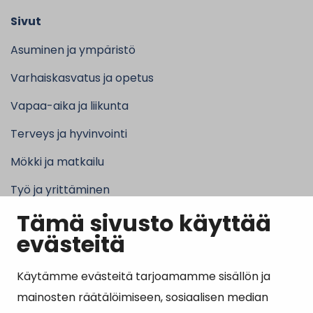
Sivut
Asuminen ja ympäristö
Varhaiskasvatus ja opetus
Vapaa-aika ja liikunta
Terveys ja hyvinvointi
Mökki ja matkailu
Työ ja yrittäminen
Tämä sivusto käyttää
Kunta ja hallinto
evästeitä
Käytämme evästeitä tarjoamamme sisällön ja
Suosituimmat sivut
mainosten räätälöimiseen, sosiaalisen median