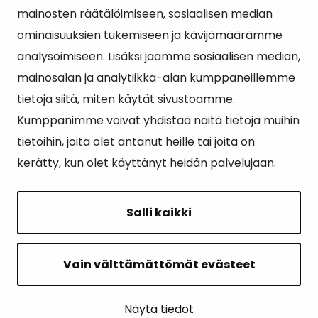
Suosituimmat sivut
mainosten räätälöimiseen, sosiaalisen median
ominaisuuksien tukemiseen ja kävijämäärämme
Esityslistat, pöytäkirjat, viranhaltijapäätökset ja
analysoimiseen. Lisäksi jaamme sosiaalisen median,
kuulutukset
mainosalan ja analytiikka-alan kumppaneillemme
Tietoa ja ohjeistusta koronavirukseen liittyen
tietoja siitä, miten käytät sivustoamme.
Asiointipiste
Kumppanimme voivat yhdistää näitä tietoja muihin
tietoihin, joita olet antanut heille tai joita on
Sähköinen asiointi
kerätty, kun olet käyttänyt heidän palvelujaan.
Yhteydenotto
Karttapalvelu
Salli kaikki
Tilavaraus
Kuntosali
Vain välttämättömät evästeet
Ruokalistat
Näytä tiedot