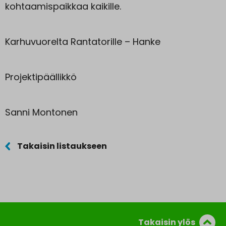
kohtaamispaikkaa kaikille.
Karhuvuorelta Rantatorille – Hanke
Projektipäällikkö
Sanni Montonen
Takaisin listaukseen
Takaisin ylös