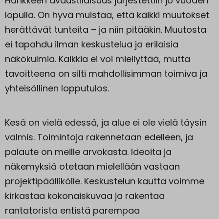
Hankkeen avaustilaisuus järjestettiin jo vuoden
lopulla. On hyvä muistaa, että kaikki muutokset
herättävät tunteita – ja niin pitääkin. Muutosta
ei tapahdu ilman keskustelua ja erilaisia
näkökulmia. Kaikkia ei voi miellyttää, mutta
tavoitteena on silti mahdollisimman toimiva ja
yhteisöllinen lopputulos.
Kesä on vielä edessä, ja alue ei ole vielä täysin
valmis. Toimintoja rakennetaan edelleen, ja
palaute on meille arvokasta. Ideoita ja
näkemyksiä otetaan mielellään vastaan
projektipäällikölle. Keskustelun kautta voimme
kirkastaa kokonaiskuvaa ja rakentaa
rantatorista entistä parempaa