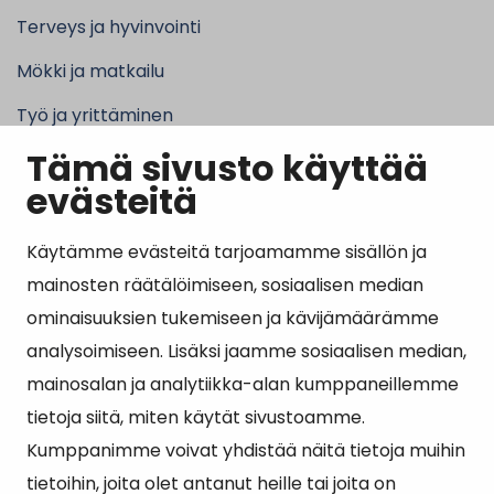
Terveys ja hyvinvointi
Mökki ja matkailu
Työ ja yrittäminen
Tämä sivusto käyttää
Kunta ja hallinto
evästeitä
Käytämme evästeitä tarjoamamme sisällön ja
Suosituimmat sivut
mainosten räätälöimiseen, sosiaalisen median
ominaisuuksien tukemiseen ja kävijämäärämme
Esityslistat, pöytäkirjat, viranhaltijapäätökset ja
analysoimiseen. Lisäksi jaamme sosiaalisen median,
kuulutukset
mainosalan ja analytiikka-alan kumppaneillemme
Tietoa ja ohjeistusta koronavirukseen liittyen
tietoja siitä, miten käytät sivustoamme.
Asiointipiste
Kumppanimme voivat yhdistää näitä tietoja muihin
tietoihin, joita olet antanut heille tai joita on
Sähköinen asiointi