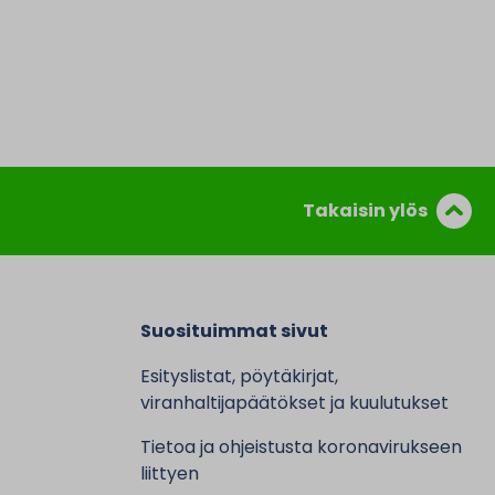
Takaisin ylös
Suosituimmat sivut
Esityslistat, pöytäkirjat,
viranhaltijapäätökset ja kuulutukset
Tietoa ja ohjeistusta koronavirukseen
liittyen