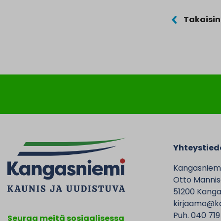
Takaisin
Yhteystied
Kangasniem
Otto Mannise
51200 Kanga
kirjaamo@ka
Puh. 040 719
Seuraa meitä sosiaalisessa