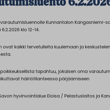
utumisluento 6.2.202
 varautumisluennolle Kunnantalon Kangasniemi-sal
 6.2.2026 klo 12-14.
n ovat kaikki tervetulleita kuulemaan ja keskustel
esta.
 poikkeuksellista tapahtuu, jokaisen oma varautum
aikuttavat häiriötilanteessa pärjäämiseen
-Savon hyvinvointialue Eloisa / Pelastuslaitos ja K