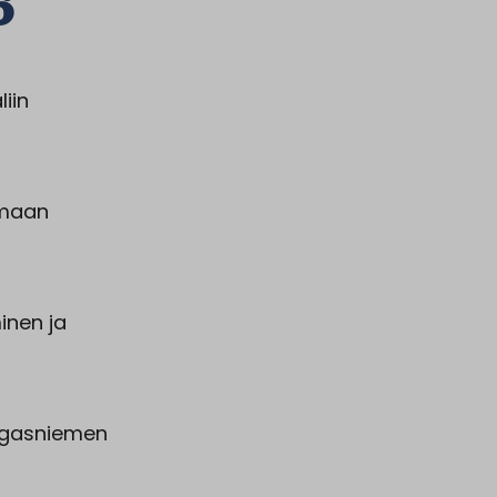
6
iin
emaan
inen ja
angasniemen