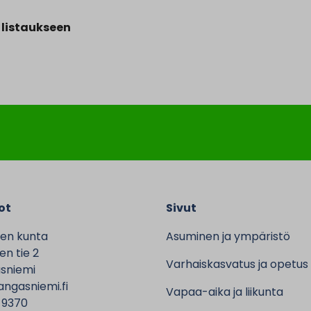
 listaukseen
ot
Sivut
en kunta
Asuminen ja ympäristö
n tie 2
Varhaiskasvatus ja opetus
sniemi
ngasniemi.fi
Vapaa-aika ja liikunta
 9370