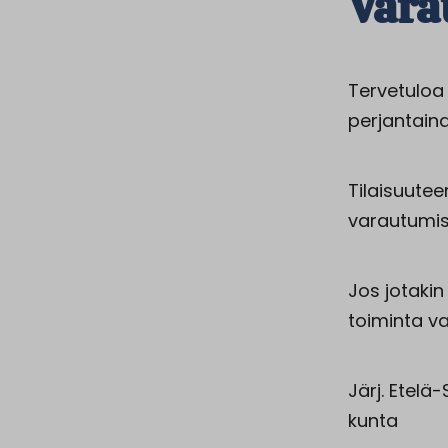
Vara
Tervetuloa
perjantaina
Tilaisuutee
varautumis
Jos jotakin
toiminta v
Järj. Etelä
kunta