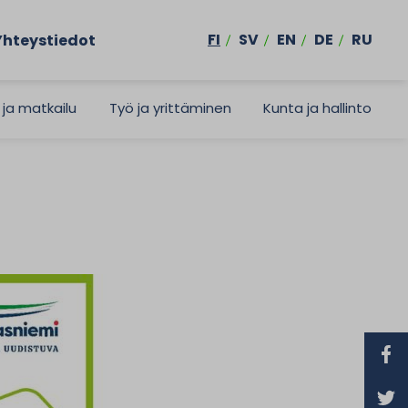
FI
SV
EN
DE
RU
Yhteystiedot
 ja matkailu
Työ ja yrittäminen
Kunta ja hallinto