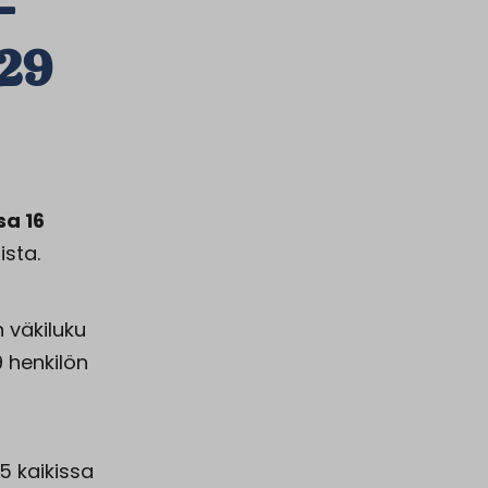
-
29
a 16
ista.
 väkiluku
 henkilön
5 kaikissa