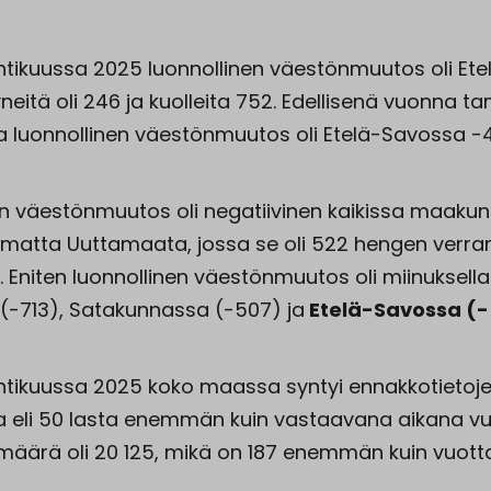
ikuussa 2025 luonnollinen väestönmuutos oli Et
neitä oli 246 ja kuolleita 752. Edellisenä vuonna t
a luonnollinen väestönmuutos oli Etelä-Savossa -
en väestönmuutos oli negatiivinen kaikissa maakun
amatta Uuttamaata, jossa se oli 522 hengen verra
n. Eniten luonnollinen väestönmuutos oli miinuksell
-713), Satakunnassa (-507) ja
Etelä-Savossa (-
ikuussa 2025 koko maassa syntyi ennakkotieto
ta eli 50 lasta enemmän kuin vastaavana aikana v
 määrä oli 20 125, mikä on 187 enemmän kuin vuott