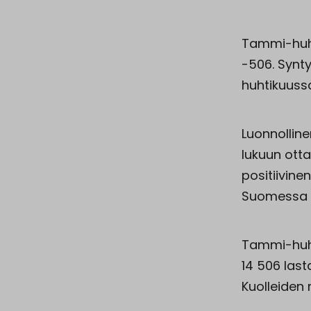
Tammi-huht
-506. Synty
huhtikuuss
Luonnollin
lukuun ott
positiivine
Suomessa (
Tammi-huht
14 506 las
Kuolleiden