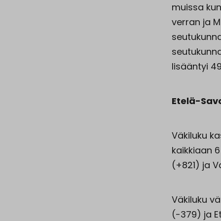
muissa kunn
verran ja M
seutukunna
seutukunna
lisääntyi 4
Etelä-Savo
Väkiluku k
kaikkiaan 
(+821) ja 
Väkiluku v
(-379) ja 