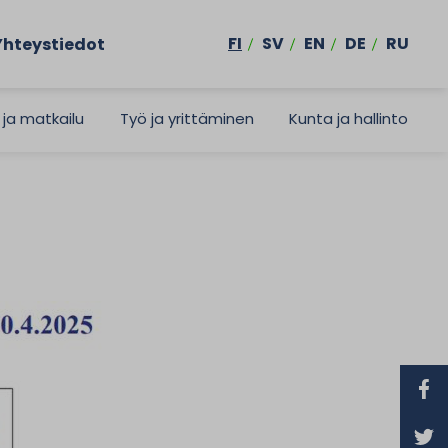
FI
SV
EN
DE
RU
Yhteystiedot
 ja matkailu
Työ ja yrittäminen
Kunta ja hallinto