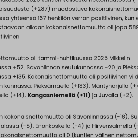
olaisuudesta (+287) muodostuva kokonaisnettomuu
sa yhteensä 167 henkilön verran positiivinen, kun 
taavaan aikaan kokonaisnettomuutto oli jopa 589
iivinen.
ttomuutto oli tammi-huhtikuussa 2025 Mikkelin
ssa +52, Savonlinnan seutukunnassa -20 ja Pie
ssa +135. Kokonaisnettomuutto oli positiivinen vii
n kunnassa: Pieksämäellä (+133), Mäntyharjulla (+
lla (+14),
Kangasniemellä (+11)
ja Juvalla (+2).
n kokonaisnettomuutto oli Savonlinnassa (-18), Su
alassa (-5), Enonkoskella (-4) ja Hirvensalmella (
kokonaisnettomuutto oli 0 (kuntien välinen nettom