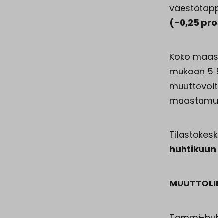
väestötappi
(-0,25 pro
Koko maass
mukaan 5 56
muuttovoit
maastamuut
Tilastokes
huhtikuun 
MUUTTOLII
Tammi-huht