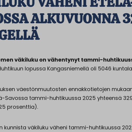
ILUKU VÄHENI ETELÄ
OSSA ALKUVUONNA 3
GELLÄ
men väkiluku on vähentynyt tammi-huhtikuuss
 Huhtikuun lopussa Kangasniemellä oli 5046 kuntala
kuksen väestönmuutosten ennakkotietojen mukaan
lä-Savossa tammi-huhtikuussa 2025 yhteensä 329
25 prosenttia).
n kunnista väkiluku väheni tammi-huhtikuussa 202