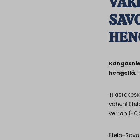
VÄK
SAV
HEN
Kangasnie
hengellä
.
Tilastokes
väheni Ete
verran (-0,
Etelä-Savo