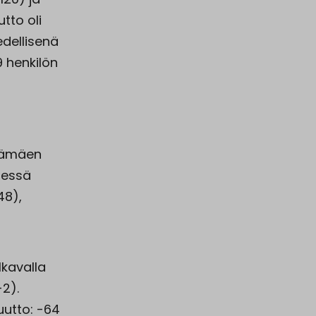
tto oli
edellisenä
 henkilön
ksämäen
dessä
48),
lkavalla
-2).
uutto: -64