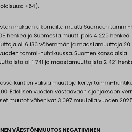
tolaisuus: +64).
aston mukaan ulkomailta muutti Suomeen tammi-
808 henkeä ja Suomesta muutti pois 4 225 henkeä.
ttoja oli 6 136 vähemmän ja maastamuuttoja 2
isvuoden tammi-huhtikuussa. Suomen kansalaisia
tajista oli 1 741 ja maastamuuttajista 2 421 henk
ssa kuntien välisiä muuttoja kertyi tammi-huhtik
200. Edellisen vuoden vastaavaan ajanjaksoon ver
liset muutot vähenivät 3 097 muutolla vuoden 202
INEN VÄESTÖNMUUTOS NEGATIIVINEN