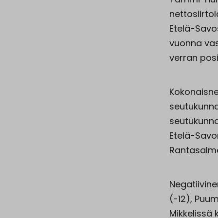
nettosiirt
Etelä-Savos
vuonna vas
verran posit
Kokonaisne
seutukunna
seutukunna
Etelä-Savo
Rantasalme
Negatiivine
(-12), Puum
Mikkelissä 