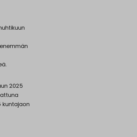
huhtikuun
0 enemmän
eä.
uun 2025
rattuna
5 kuntajaon