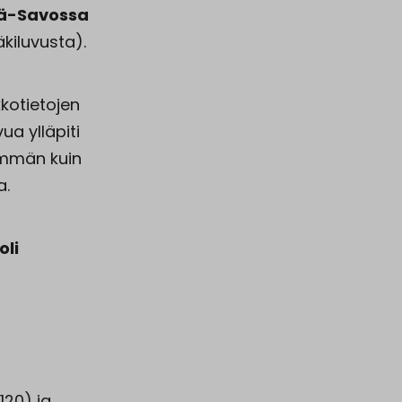
lä-Savossa
kiluvusta).
kotietojen
a ylläpiti
emmän kuin
a.
oli
120) ja