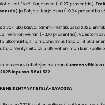
ot olivat Etelä-Karjalassa (-0,27 prosenttia), E
te
senttia)
ja Pohjois-Karjalassa (-0,24 prosenttia vä
a väkiluku kasvoi tammi-huhtikuussa 2025 ennak
1 henkilön verran (+0,10 prosenttia). Väestönkasvu
to ulkomailta, sillä maahanmuuttoja oli 9 583 en
toja. Syntyneitä oli 5 619 vähemmän kuin kuolleit
kuksen ennakkotietojen mukaan
Suomen väkiluku 
2025 lopussa 5 641 532.
KE HEIKENTYNYT ETELÄ-SAVOSSA
ikuussa 2025 kuntien välisestä nettomuutosta (-