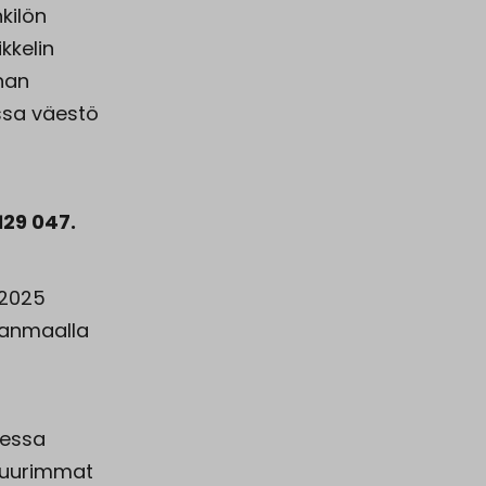
kilön
kkelin
nan
ssa väestö
129 047.
 2025
kanmaalla
messa
 suurimmat