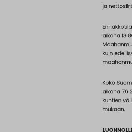
ja nettosiir
Ennakkotil
aikana 13 
Maahanmuu
kuin edell
maahanmuut
Koko Suome
aikana 76 
kuntien vä
mukaan.
LUONNOLL