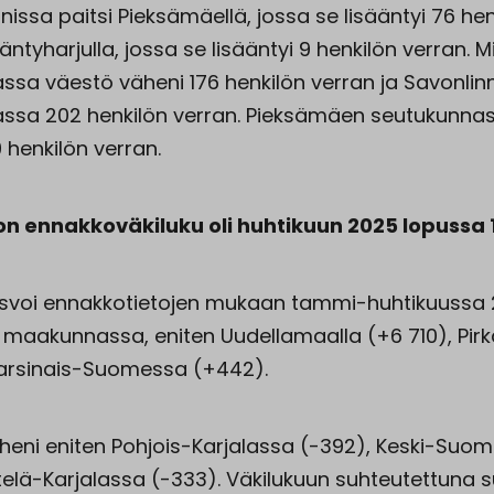
issa paitsi Pieksämäellä, jossa se lisääntyi 76 hen
äntyharjulla, jossa se lisääntyi 9 henkilön verran. Mi
ssa väestö väheni 176 henkilön verran ja Savonlin
ssa 202 henkilön verran. Pieksämäen seutukunna
9 henkilön verran.
n ennakkoväkiluku oli huhtikuun 2025 lopussa 
asvoi ennakkotietojen mukaan tammi-huhtikuussa
6 maakunnassa, eniten Uudellamaalla (+6 710), Pir
Varsinais-Suomessa (+442).
äheni eniten Pohjois-Karjalassa (-392), Keski-Suo
Etelä-Karjalassa (-333). Väkilukuun suhteutettuna