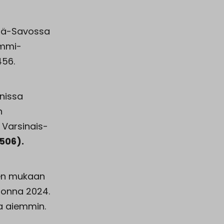
elä-Savossa
ammi-
456.
nissa
n
a Varsinais-
506).
jen mukaan
uonna 2024.
a aiemmin.