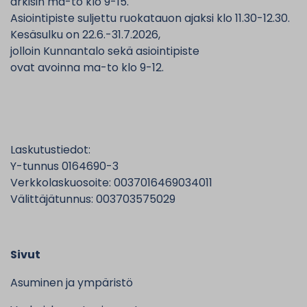
arkisin ma-to klo 9-15.
Asiointipiste suljettu ruokatauon ajaksi klo 11.30-12.30.
Kesäsulku on 22.6.-31.7.2026,
jolloin Kunnantalo sekä asiointipiste
ovat avoinna ma-to klo 9-12.
Laskutustiedot:
Y-tunnus 0164690-3
Verkkolaskuosoite: 0037016469034011
Välittäjätunnus: 003703575029
Sivut
Asuminen ja ympäristö