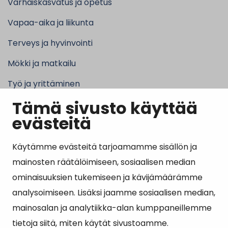
Varhaiskasvatus ja opetus
Vapaa-aika ja liikunta
Terveys ja hyvinvointi
Mökki ja matkailu
Työ ja yrittäminen
Tämä sivusto käyttää
Kunta ja hallinto
evästeitä
Käytämme evästeitä tarjoamamme sisällön ja
Suosituimmat sivut
mainosten räätälöimiseen, sosiaalisen median
ominaisuuksien tukemiseen ja kävijämäärämme
Esityslistat, pöytäkirjat, viranhaltijapäätökset ja
analysoimiseen. Lisäksi jaamme sosiaalisen median,
kuulutukset
mainosalan ja analytiikka-alan kumppaneillemme
Tietoa ja ohjeistusta koronavirukseen liittyen
tietoja siitä, miten käytät sivustoamme.