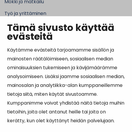
Mökki ja matkailu
Työ ja yrittäminen
Tämä sivusto käyttää
Kunta ja hallinto
evästeitä
Käytämme evästeitä tarjoamamme sisällön ja
Suosituimmat sivut
mainosten räätälöimiseen, sosiaalisen median
ominaisuuksien tukemiseen ja kävijämäärämme
Esityslistat, pöytäkirjat, viranhaltijapäätökset ja
analysoimiseen. Lisäksi jaamme sosiaalisen median,
kuulutukset
mainosalan ja analytiikka-alan kumppaneillemme
Tietoa ja ohjeistusta koronavirukseen liittyen
tietoja siitä, miten käytät sivustoamme.
Asiointipiste
Kumppanimme voivat yhdistää näitä tietoja muihin
tietoihin, joita olet antanut heille tai joita on
Sähköinen asiointi
kerätty, kun olet käyttänyt heidän palvelujaan.
Yhteydenotto