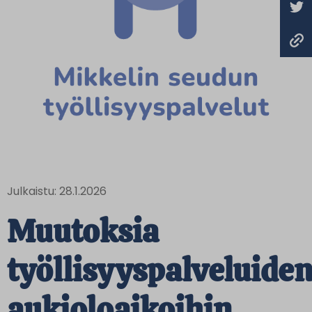
Julkaistu: 28.1.2026
Muutoksia
työllisyyspalveluide
aukioloaikoihin