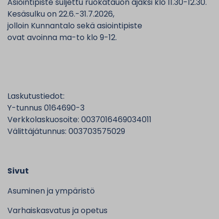
Asiointipiste suljettu ruokatauon ajaksi klo 11.30-12.30.
Kesäsulku on 22.6.-31.7.2026,
jolloin Kunnantalo sekä asiointipiste
ovat avoinna ma-to klo 9-12.
Laskutustiedot:
Y-tunnus 0164690-3
Verkkolaskuosoite: 0037016469034011
Välittäjätunnus: 003703575029
Sivut
Asuminen ja ympäristö
Varhaiskasvatus ja opetus