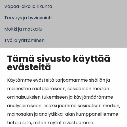
Vapaa-aika ja liikunta
Terveys ja hyvinvointi
Mökki ja matkailu
Työ ja yrittäminen
Kunta ja hallinto
Tämä sivusto käyttää
evästeitä
Käytämme evästeitä tarjoamamme sisällön ja
Suosituimmat sivut
mainosten räätälöimiseen, sosiaalisen median
Esityslistat, pöytäkirjat, viranhaltijapäätökset ja
ominaisuuksien tukemiseen ja kävijämäärämme
kuulutukset
analysoimiseen. Lisäksi jaamme sosiaalisen median,
Tietoa ja ohjeistusta koronavirukseen liittyen
mainosalan ja analytiikka-alan kumppaneillemme
tietoja siitä, miten käytät sivustoamme.
Asiointipiste