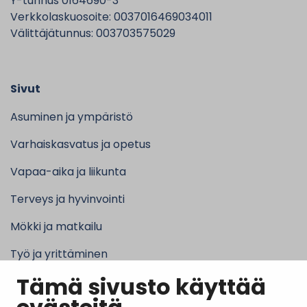
Y-tunnus 0164690-3
Verkkolaskuosoite: 0037016469034011
Välittäjätunnus: 003703575029
Sivut
Asuminen ja ympäristö
Varhaiskasvatus ja opetus
Vapaa-aika ja liikunta
Terveys ja hyvinvointi
Mökki ja matkailu
Työ ja yrittäminen
Tämä sivusto käyttää
Kunta ja hallinto