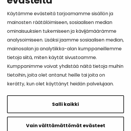
evästeitä
Käytämme evästeitä tarjoamamme sisällön ja
Suosituimmat sivut
mainosten räätälöimiseen, sosiaalisen median
ominaisuuksien tukemiseen ja kävijämäärämme
Esityslistat, pöytäkirjat, viranhaltijapäätökset ja
analysoimiseen. Lisäksi jaamme sosiaalisen median,
kuulutukset
mainosalan ja analytiikka-alan kumppaneillemme
Tietoa ja ohjeistusta koronavirukseen liittyen
tietoja siitä, miten käytät sivustoamme.
Asiointipiste
Kumppanimme voivat yhdistää näitä tietoja muihin
tietoihin, joita olet antanut heille tai joita on
Sähköinen asiointi
kerätty, kun olet käyttänyt heidän palvelujaan.
Yhteydenotto
Karttapalvelu
Salli kaikki
Tilavaraus
Kuntosali
Vain välttämättömät evästeet