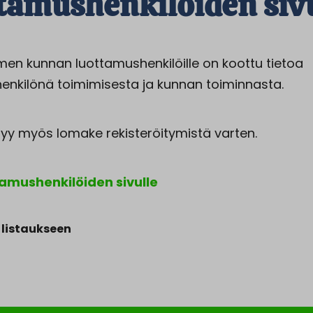
tamushenkilöiden siv
en kunnan luottamushenkilöille on koottu tietoa
enkilönä toimimisesta ja kunnan toiminnasta.
ytyy myös lomake rekisteröitymistä varten.
amushenkilöiden sivulle
 listaukseen