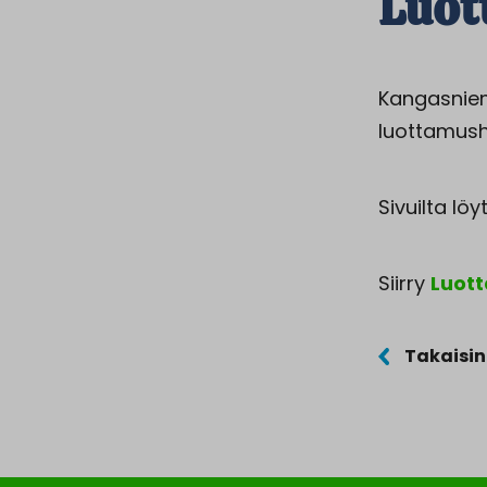
Luot
Kangasniem
luottamush
Sivuilta lö
Siirry
Luott
Takaisin