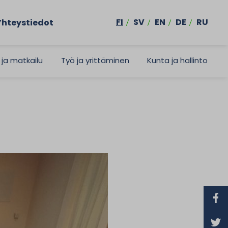
FI
SV
EN
DE
RU
Yhteystiedot
 ja matkailu
Työ ja yrittäminen
Kunta ja hallinto