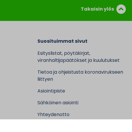
Takaisin ylös
Suosituimmat sivut
Esityslistat, pöytäkirjat,
viranhaltijapäätökset ja kuulutukset
Tietoa ja ohjeistusta koronavirukseen
liittyen
Asiointipiste
Sähköinen asiointi
Yhteydenotto
Karttapalvelu