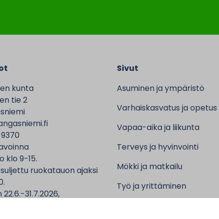
ot
Sivut
en kunta
Asuminen ja ympäristö
n tie 2
Varhaiskasvatus ja opetus
sniemi
ngasniemi.fi
Vapaa-aika ja liikunta
 9370
avoinna
Terveys ja hyvinvointi
o klo 9-15.
Mökki ja matkailu
 suljettu ruokatauon ajaksi
0.
Työ ja yrittäminen
 22.6.-31.7.2026,
ntalo sekä asiointipiste
Kunta ja hallinto
 ma-to klo 9-12.