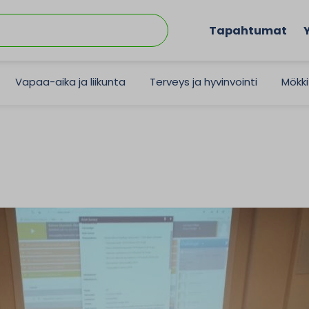
Tapahtumat
Vapaa-aika ja liikunta
Terveys ja hyvinvointi
Mökki