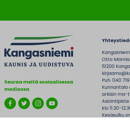
Yhteystied
Kangasniem
Otto Mannise
51200 Kanga
kirjaamo@ka
Puh. 040 719
Seuraa meitä sosiaalisessa
Kunnantalo 
mediassa
arkisin ma-t
Asiointipiste
klo 11.30-12.3
Kesäsulku on
jolloin Kunna
ovat avoinna