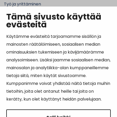
Työ ja yrittäminen
Tämä sivusto käyttää
Kunta ja hallinto
evästeitä
Käytämme evästeitä tarjoamamme sisällön ja
Suosituimmat sivut
mainosten räätälöimiseen, sosiaalisen median
ominaisuuksien tukemiseen ja kävijämäärämme
Esityslistat, pöytäkirjat, viranhaltijapäätökset ja
analysoimiseen. Lisäksi jaamme sosiaalisen median,
kuulutukset
mainosalan ja analytiikka-alan kumppaneillemme
Tietoa ja ohjeistusta koronavirukseen liittyen
tietoja siitä, miten käytät sivustoamme.
Asiointipiste
Kumppanimme voivat yhdistää näitä tietoja muihin
tietoihin, joita olet antanut heille tai joita on
Sähköinen asiointi
kerätty, kun olet käyttänyt heidän palvelujaan.
Yhteydenotto
Karttapalvelu