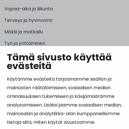
Vapaa-aika ja liikunta
Terveys ja hyvinvointi
Mökki ja matkailu
Työ ja yrittäminen
Tämä sivusto käyttää
Kunta ja hallinto
evästeitä
Käytämme evästeitä tarjoamamme sisällön ja
Suosituimmat sivut
mainosten räätälöimiseen, sosiaalisen median
ominaisuuksien tukemiseen ja kävijämäärämme
Esityslistat, pöytäkirjat, viranhaltijapäätökset ja
analysoimiseen. Lisäksi jaamme sosiaalisen median,
kuulutukset
mainosalan ja analytiikka-alan kumppaneillemme
Tietoa ja ohjeistusta koronavirukseen liittyen
tietoja siitä, miten käytät sivustoamme.