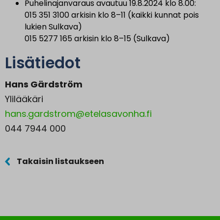
Puhelinajanvaraus avautuu 19.8.2024 klo 8.00:
015 351 3100 arkisin klo 8–11 (kaikki kunnat pois
lukien Sulkava)
015 5277 165 arkisin klo 8–15 (Sulkava)
Lisätiedot
Hans Gärdström
Ylilääkäri
hans.gardstrom@etelasavonha.fi
044 7944 000
Takaisin listaukseen