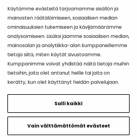
Käytämme evästeitä tarjoamamme sisällön ja
Suosituimmat sivut
mainosten räätälöimiseen, sosiaalisen median
ominaisuuksien tukemiseen ja kävijämäärämme
Esityslistat, pöytäkirjat, viranhaltijapäätökset ja
analysoimiseen. Lisäksi jaamme sosiaalisen median,
kuulutukset
mainosalan ja analytiikka-alan kumppaneillemme
Tietoa ja ohjeistusta koronavirukseen liittyen
tietoja siitä, miten käytät sivustoamme.
Asiointipiste
Kumppanimme voivat yhdistää näitä tietoja muihin
tietoihin, joita olet antanut heille tai joita on
Sähköinen asiointi
kerätty, kun olet käyttänyt heidän palvelujaan.
Yhteydenotto
Karttapalvelu
Salli kaikki
Tilavaraus
Kuntosali
Vain välttämättömät evästeet
Ruokalistat