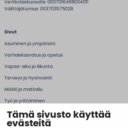
Verkkolaskuosoite: 0037016469034011
Välittäjätunnus: 003703575029
Sivut
Asuminen ja ympäristö
Varhaiskasvatus ja opetus
Vapaa-aika ja liikunta
Terveys ja hyvinvointi
Mökki ja matkailu
Työ ja yrittäminen
Tämä sivusto käyttää
Kunta ja hallinto
evästeitä