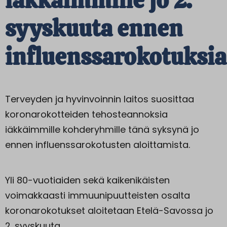
iäkkäimmille jo 2.
syyskuuta ennen
influenssarokotuksia
Terveyden ja hyvinvoinnin laitos suosittaa
koronarokotteiden tehosteannoksia
iäkkäimmille kohderyhmille tänä syksynä jo
ennen influenssarokotusten aloittamista.
Yli 80-vuotiaiden sekä kaikenikäisten
voimakkaasti immuunipuutteisten osalta
koronarokotukset aloitetaan Etelä-Savossa jo
2. syyskuuta.