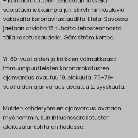
– Koronarokotteen tehosteannoksella
suojataan iäkkäimpiä ja riskiryhmiin kuuluvia
vakavalta koronavirustaudilta. Etelä-Savossa
jaetaan arviolta 15 tuhatta tehosteannosta
tällä rokotuskaudella, Gärdström kertoo.
Yli 80-vuotiaiden ja kaikkien voimakkaasti
immuunipuutteisten koronarokotusten
ajanvaraus avautuu 19. elokuuta. 75–79-
vuotiaiden ajanvaraus avautuu 2. syyskuuta.
Muiden kohderyhmien ajanvaraus avataan
myöhemmin, kun influenssarokotusten
aloitusajankohta on tiedossa.