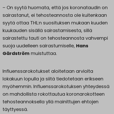
– On syytä huomata, että jos koronataudin on
sairastanut, ei tehosteannosta ole kuitenkaan
syytä ottaa THL:n suosituksen mukaan kuuden
kuukauden sisällä sairastamisesta, sillä
sairastettu tauti on tehosteannosta vahvempi
suoja uudelleen sairastumiselle,
Hans
Gärdström
muistuttaa.
Influenssarokotukset aloitetaan arviolta
lokakuun lopulla ja siitä tiedotetaan erikseen
myöhemmin. Influenssarokotuksen yhteydessä
on mahdollista rokottautua koronarokotteen
tehosteannoksella yllä mainittujen ehtojen
täyttyessä.