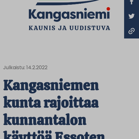
Julkaistu: 14.2.2022
Kangasniemen
kunta rajoittaa
kunnantalon
käyttöä Essoten