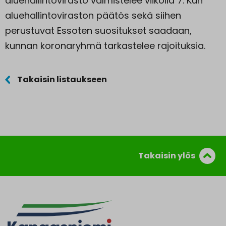
aluehallintovirasto valmistelee viikolla 7. Kun
aluehallintoviraston päätös sekä siihen
perustuvat Essoten suositukset saadaan,
kunnan koronaryhmä tarkastelee rajoituksia.
Takaisin listaukseen
Takaisin ylös