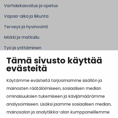
Varhaiskasvatus ja opetus
Vapaa-aika ja liikunta
Terveys ja hyvinvointi
Mökki ja matkailu
Työ ja yrittäminen
Tämä sivusto käyttää
Kunta ja hallinto
evästeitä
Käytämme evästeitä tarjoamamme sisällön ja
Suosituimmat sivut
mainosten räätälöimiseen, sosiaalisen median
ominaisuuksien tukemiseen ja kävijämäärämme
Esityslistat, pöytäkirjat, viranhaltijapäätökset ja
analysoimiseen. Lisäksi jaamme sosiaalisen median,
kuulutukset
mainosalan ja analytiikka-alan kumppaneillemme
Tietoa ja ohjeistusta koronavirukseen liittyen