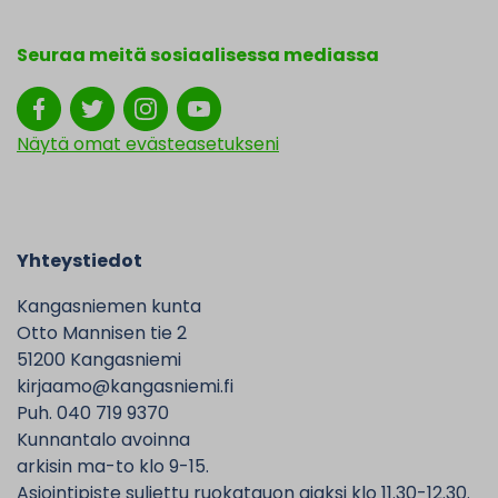
Seuraa meitä sosiaalisessa mediassa
Näytä omat evästeasetukseni
Yhteystiedot
Kangasniemen kunta
Otto Mannisen tie 2
51200 Kangasniemi
kirjaamo@kangasniemi.fi
Puh. 040 719 9370
Kunnantalo avoinna
arkisin ma-to klo 9-15.
Asiointipiste suljettu ruokatauon ajaksi klo 11.30-12.30.