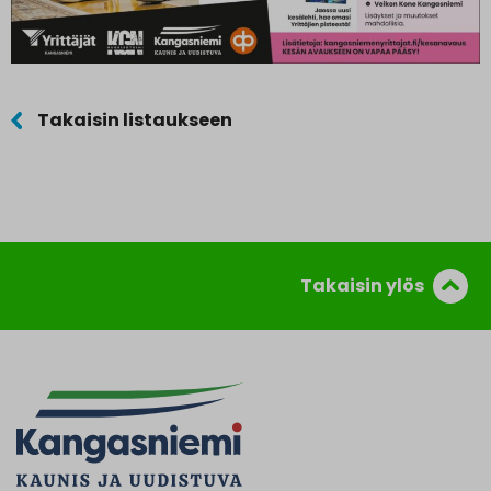
Takaisin listaukseen
Takaisin ylös