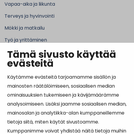
Vapaa-aika ja liikunta
Terveys ja hyvinvointi
Mökki ja matkailu
Työ ja yrittäminen
Tämä sivusto käyttää
Kunta ja hallinto
evästeitä
Käytämme evästeitä tarjoamamme sisällön ja
Suosituimmat sivut
mainosten räätälöimiseen, sosiaalisen median
ominaisuuksien tukemiseen ja kävijämäärämme
Esityslistat, pöytäkirjat, viranhaltijapäätökset ja
analysoimiseen. Lisäksi jaamme sosiaalisen median,
kuulutukset
mainosalan ja analytiikka-alan kumppaneillemme
Tietoa ja ohjeistusta koronavirukseen liittyen
tietoja siitä, miten käytät sivustoamme.
Asiointipiste
Kumppanimme voivat yhdistää näitä tietoja muihin