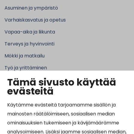
Asuminen ja ympäristö
Varhaiskasvatus ja opetus
Vapaa-aika ja liikunta
Terveys ja hyvinvointi
Mökki ja matkailu
Työ ja yrittäminen
Tämä sivusto käyttää
Kunta ja hallinto
evästeitä
Käytämme evästeitä tarjoamamme sisällön ja
Suosituimmat sivut
mainosten räätälöimiseen, sosiaalisen median
ominaisuuksien tukemiseen ja kävijämäärämme
Esityslistat, pöytäkirjat, viranhaltijapäätökset ja
analysoimiseen. Lisäksi jaamme sosiaalisen median,
kuulutukset