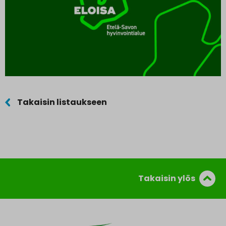
Takaisin listaukseen
Takaisin ylös