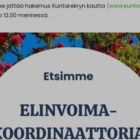
lee jättää hakemus Kuntarekryn kautta
(www.kuntar
klo 12.00 mennessä.