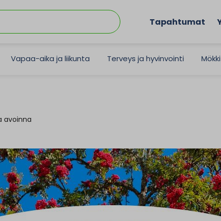
Tapahtumat
Vapaa-aika ja liikunta
Terveys ja hyvinvointi
Mökki
a avoinna