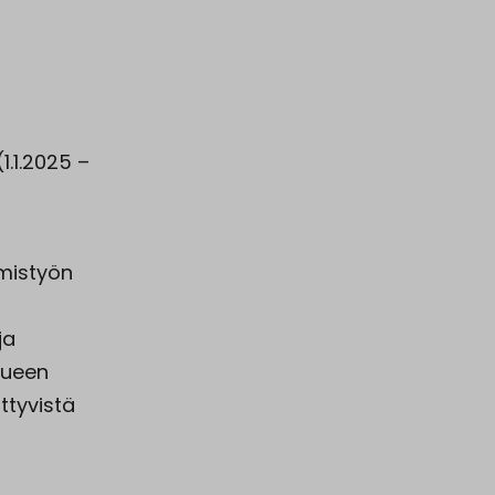
.1.2025 –
ämistyön
ja
alueen
ttyvistä