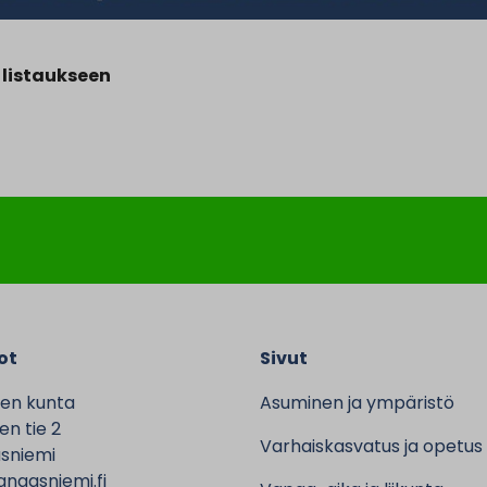
 listaukseen
ot
Sivut
en kunta
Asuminen ja ympäristö
n tie 2
Varhaiskasvatus ja opetus
sniemi
ngasniemi.fi