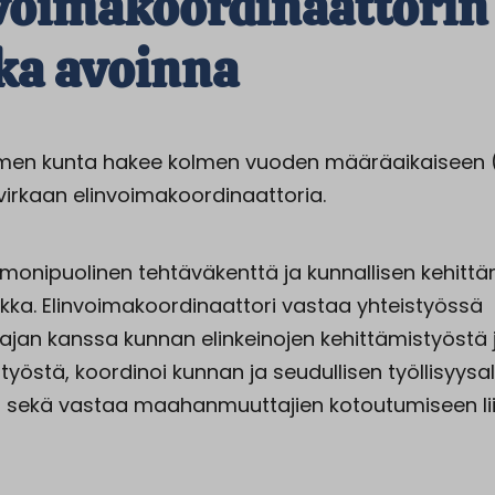
voimakoordinaattorin
ka avoinna
en kunta hakee kolmen vuoden määräaikaiseen (1
 virkaan elinvoimakoordinaattoria.
 monipuolinen tehtäväkenttä ja kunnallisen kehitt
kka. Elinvoimakoordinaattori vastaa yhteistyössä
ajan kanssa kunnan elinkeinojen kehittämistyöstä 
styöstä, koordinoi kunnan ja seudullisen työllisyys
ä sekä vastaa maahanmuuttajien kotoutumiseen lii