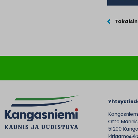
Takaisin
Yhteystied
Kangasniem
Otto Mannise
51200 Kanga
kirjaamo@ka