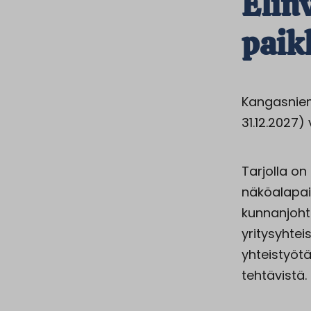
Elin
paik
Kangasniem
31.12.2027)
Tarjolla on
näköalapai
kunnanjoht
yritysyhtei
yhteistyöt
tehtävistä.