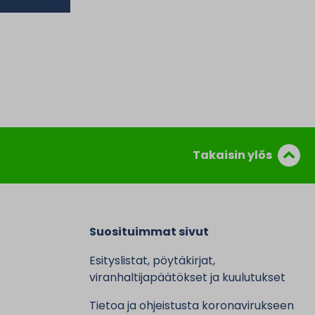
Takaisin ylös
Suosituimmat sivut
Esityslistat, pöytäkirjat,
viranhaltijapäätökset ja kuulutukset
Tietoa ja ohjeistusta koronavirukseen