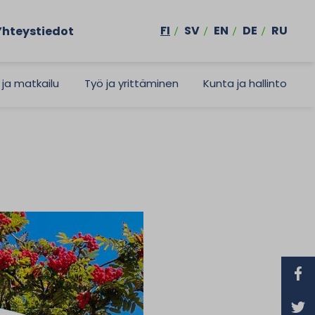
FI
SV
EN
DE
RU
Yhteystiedot
 ja matkailu
Työ ja yrittäminen
Kunta ja hallinto