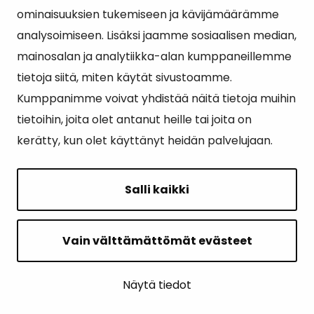
ominaisuuksien tukemiseen ja kävijämäärämme
Esityslistat, pöytäkirjat, viranhaltijapäätökset ja
analysoimiseen. Lisäksi jaamme sosiaalisen median,
kuulutukset
mainosalan ja analytiikka-alan kumppaneillemme
Tietoa ja ohjeistusta koronavirukseen liittyen
tietoja siitä, miten käytät sivustoamme.
Asiointipiste
Kumppanimme voivat yhdistää näitä tietoja muihin
tietoihin, joita olet antanut heille tai joita on
Sähköinen asiointi
kerätty, kun olet käyttänyt heidän palvelujaan.
Yhteydenotto
Karttapalvelu
Salli kaikki
Tilavaraus
Kuntosali
Vain välttämättömät evästeet
Ruokalistat
Näytä tiedot