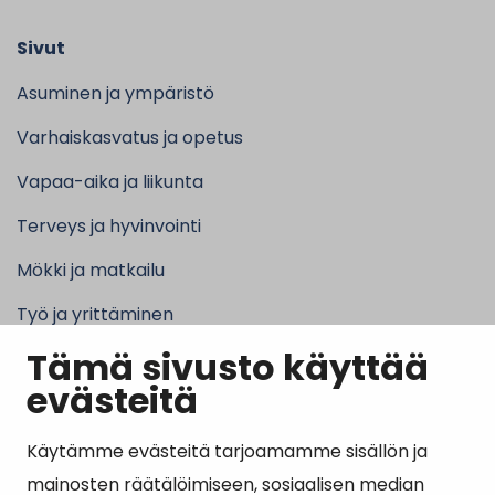
Sivut
Asuminen ja ympäristö
Varhaiskasvatus ja opetus
Vapaa-aika ja liikunta
Terveys ja hyvinvointi
Mökki ja matkailu
Työ ja yrittäminen
Tämä sivusto käyttää
Kunta ja hallinto
evästeitä
Käytämme evästeitä tarjoamamme sisällön ja
Suosituimmat sivut
mainosten räätälöimiseen, sosiaalisen median