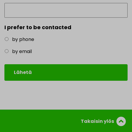
I prefer to be contacted
by phone
by email
Takaisin ylös