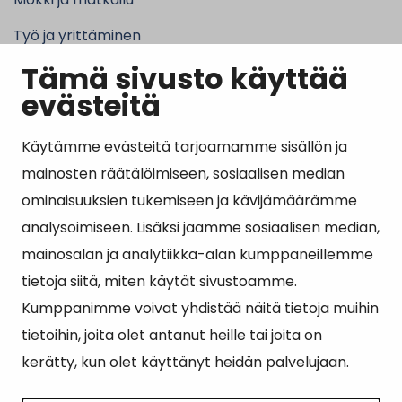
Työ ja yrittäminen
Tämä sivusto käyttää
Kunta ja hallinto
evästeitä
Käytämme evästeitä tarjoamamme sisällön ja
Suosituimmat sivut
mainosten räätälöimiseen, sosiaalisen median
ominaisuuksien tukemiseen ja kävijämäärämme
Esityslistat, pöytäkirjat, viranhaltijapäätökset ja
analysoimiseen. Lisäksi jaamme sosiaalisen median,
kuulutukset
mainosalan ja analytiikka-alan kumppaneillemme
Tietoa ja ohjeistusta koronavirukseen liittyen
tietoja siitä, miten käytät sivustoamme.
Asiointipiste
Kumppanimme voivat yhdistää näitä tietoja muihin
tietoihin, joita olet antanut heille tai joita on
Sähköinen asiointi
kerätty, kun olet käyttänyt heidän palvelujaan.
Yhteydenotto