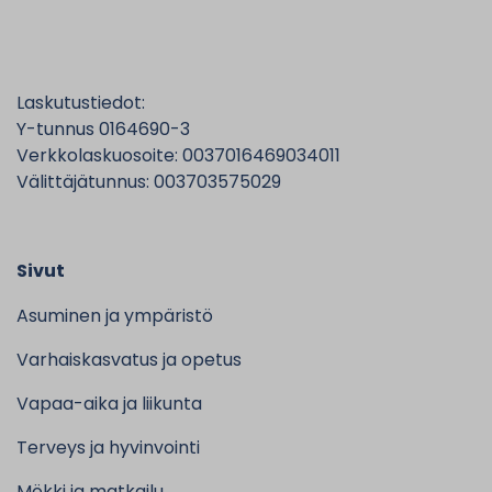
Laskutustiedot:
Y-tunnus 0164690-3
Verkkolaskuosoite: 0037016469034011
Välittäjätunnus: 003703575029
Sivut
Asuminen ja ympäristö
Varhaiskasvatus ja opetus
Vapaa-aika ja liikunta
Terveys ja hyvinvointi
Mökki ja matkailu