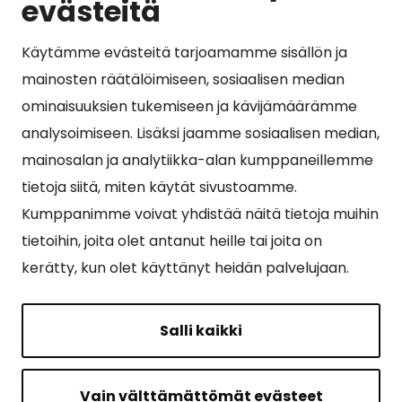
evästeitä
Käytämme evästeitä tarjoamamme sisällön ja
Suosituimmat sivut
mainosten räätälöimiseen, sosiaalisen median
ominaisuuksien tukemiseen ja kävijämäärämme
Esityslistat, pöytäkirjat, viranhaltijapäätökset ja
analysoimiseen. Lisäksi jaamme sosiaalisen median,
kuulutukset
mainosalan ja analytiikka-alan kumppaneillemme
Tietoa ja ohjeistusta koronavirukseen liittyen
tietoja siitä, miten käytät sivustoamme.
Asiointipiste
Kumppanimme voivat yhdistää näitä tietoja muihin
tietoihin, joita olet antanut heille tai joita on
Sähköinen asiointi
kerätty, kun olet käyttänyt heidän palvelujaan.
Yhteydenotto
Karttapalvelu
Salli kaikki
Tilavaraus
Kuntosali
Vain välttämättömät evästeet