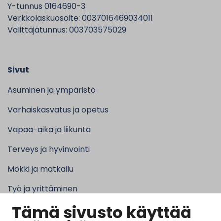
Y-tunnus 0164690-3
Verkkolaskuosoite: 0037016469034011
Välittäjätunnus: 003703575029
Sivut
Asuminen ja ympäristö
Varhaiskasvatus ja opetus
Vapaa-aika ja liikunta
Terveys ja hyvinvointi
Mökki ja matkailu
Työ ja yrittäminen
Tämä sivusto käyttää
Kunta ja hallinto