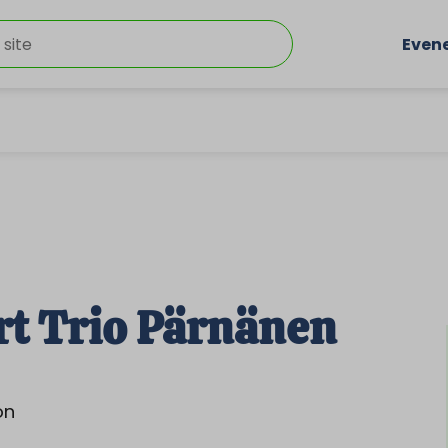
Even
rt Trio Pärnänen
on