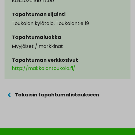
16.8.2026
klo
17.00
Tapahtuman sijainti
Toukolan kylätalo, Toukolantie 19
Tapahtumaluokka
Myyjäiset / markkinat
Tapahtuman verkkosivut
http://makkolantoukola.fi/
Takaisin tapahtumalistaukseen