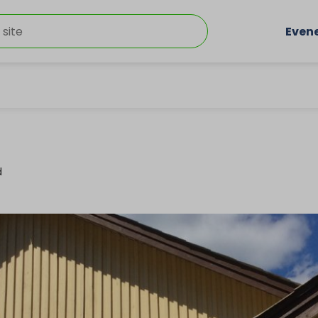
Even
d