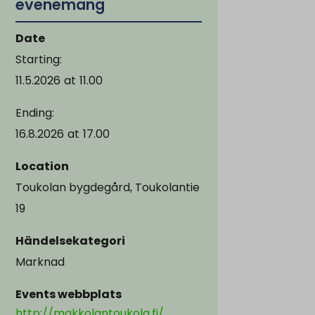
evenemang
Date
Starting:
11.5.2026
at
11.00
Ending:
16.8.2026
at
17.00
Location
Toukolan bygdegård, Toukolantie
19
Händelsekategori
Marknad
Events webbplats
http://makkolantoukola.fi/