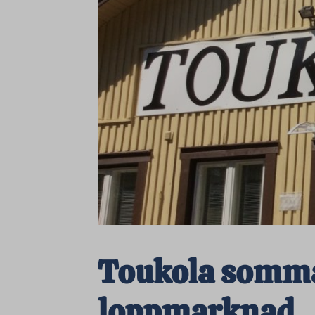
Toukola somma
loppmarknad