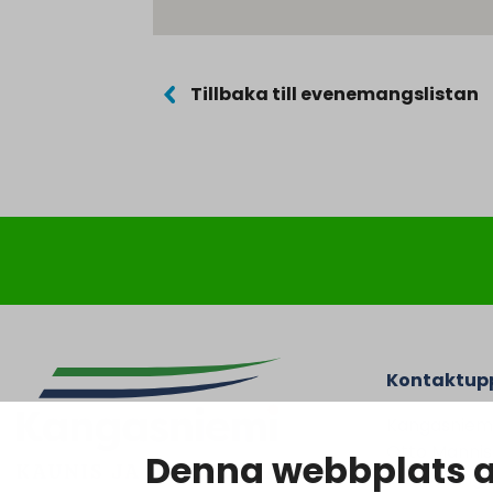
Tillbaka till evenemangslistan
Kontaktupp
Kangasniem
Otto Mannise
Denna webbplats 
51200 Kanga